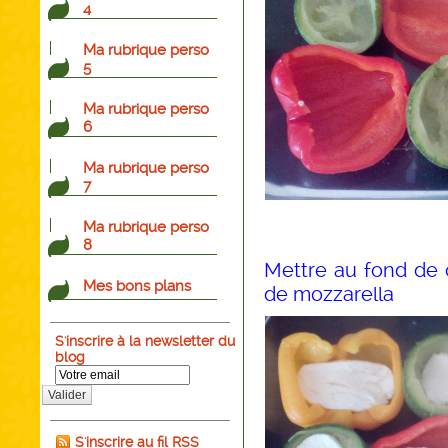
4
Ma rubrique perso
5
Ma rubrique perso
6
Ma rubrique perso
7
Ma rubrique perso
8
Mettre au fond de
Mes bons plans
de mozzarella
S'inscrire à la newsletter du
blog
Valider
S'inscrire au fil RSS