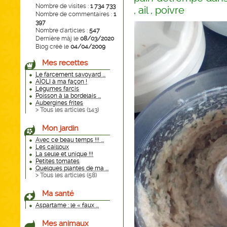
Nombre de visites :
1 734 733
, ail , poivre
Nombre de commentaires :
1
397
Nombre d'articles :
547
Dernière màj le
08/03/2020
Blog créé le
04/04/2009
Mes recettes
Le farcement savoyard ...
AÏOLI à ma façon !
Légumes farcis
Poisson à la bordelais ...
Aubergines frites
> Tous les articles (
143
)
Mon jardin
Avec ce beau temps !!! ...
Les cailloux
La seule et unique !!!
Petites tomates
Quelques plantes de ma ...
> Tous les articles (
58
)
Ma santé
Aspartame : le « faux ...
Mes animaux