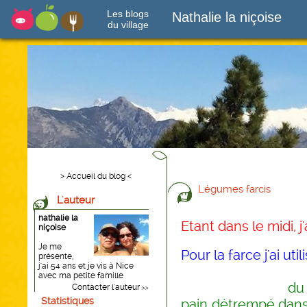
Les blogs
Nathalie la niçoise
du village
> Accueil du blog <
Légumes farcis
L'auteur
nathalie la
Etant dans le midi, j
niçoise
Je me
Pour la farce j'ai util
présente,
j'ai 54 ans et je vis à Nice
avec ma petite famille
du blanc de p
Contacter l'auteur
>>
Statistiques
pain détrempé dans d