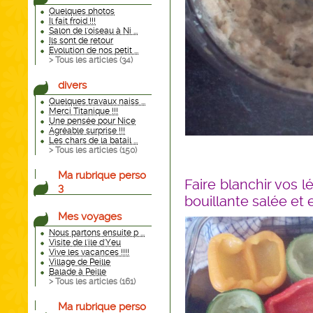
Quelques photos
Il fait froid !!!
Salon de l'oiseau à Ni ...
Ils sont de retour
Evolution de nos petit ...
> Tous les articles (
34
)
divers
Quelques travaux naiss ...
Merci Titanique !!!
Une pensée pour Nice
Agréable surprise !!!
Les chars de la batail ...
> Tous les articles (
150
)
Ma rubrique perso
Faire blanchir vos
3
bouillante salée et
Mes voyages
Nous partons ensuite p ...
Visite de l'ile d'Yeu
Vive les vacances !!!!
Village de Peille
Balade à Peille
> Tous les articles (
161
)
Ma rubrique perso