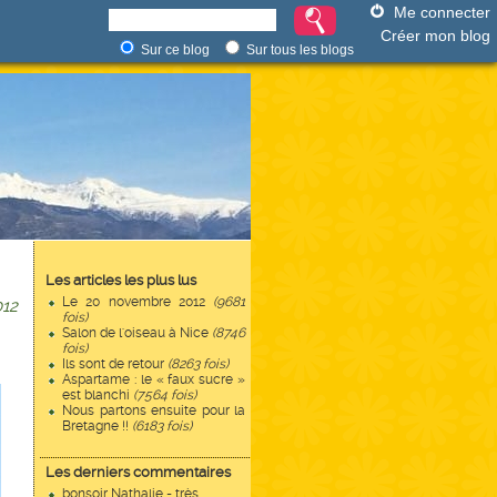
Me connecter
Créer mon blog
Sur ce blog
Sur tous les blogs
Les articles les plus lus
Le 20 novembre 2012
(9681
12
fois)
Salon de l'oiseau à Nice
(8746
fois)
Ils sont de retour
(8263 fois)
Aspartame : le « faux sucre »
est blanchi
(7564 fois)
Nous partons ensuite pour la
Bretagne !!
(6183 fois)
Les derniers commentaires
bonsoir Nathalie - très