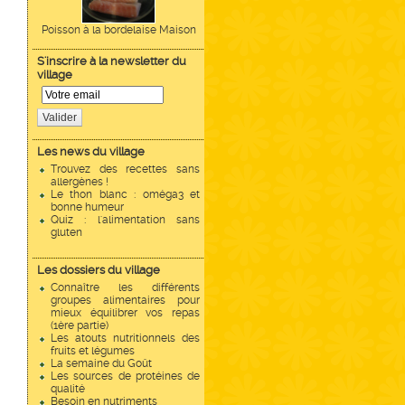
Poisson à la bordelaise Maison
S'inscrire à la newsletter du
village
Valider
Les news du village
Trouvez des recettes sans
allergènes !
Le thon blanc : oméga3 et
bonne humeur
Quiz : l'alimentation sans
gluten
Les dossiers du village
Connaître les différents
groupes alimentaires pour
mieux équilibrer vos repas
(1ère partie)
Les atouts nutritionnels des
fruits et légumes
La semaine du Goût
Les sources de protéines de
qualité
Besoin en nutriments