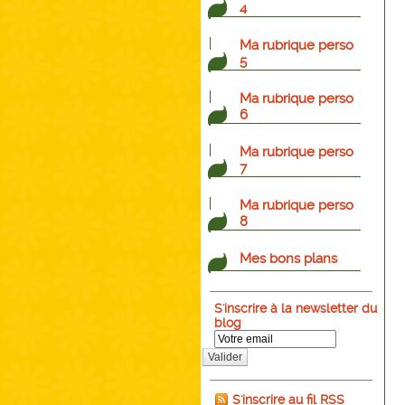
4
Ma rubrique perso
5
Ma rubrique perso
6
Ma rubrique perso
7
Ma rubrique perso
8
Mes bons plans
S'inscrire à la newsletter du
blog
Valider
S'inscrire au fil RSS