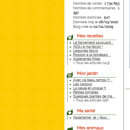
Nombre de visites :
1 734 653
Nombre de commentaires :
1
397
Nombre d'articles :
547
Dernière màj le
08/03/2020
Blog créé le
04/04/2009
Mes recettes
Le farcement savoyard ...
AÏOLI à ma façon !
Légumes farcis
Poisson à la bordelais ...
Aubergines frites
> Tous les articles (
143
)
Mon jardin
Avec ce beau temps !!! ...
Les cailloux
La seule et unique !!!
Petites tomates
Quelques plantes de ma ...
> Tous les articles (
58
)
Ma santé
Aspartame : le « faux ...
Mes animaux