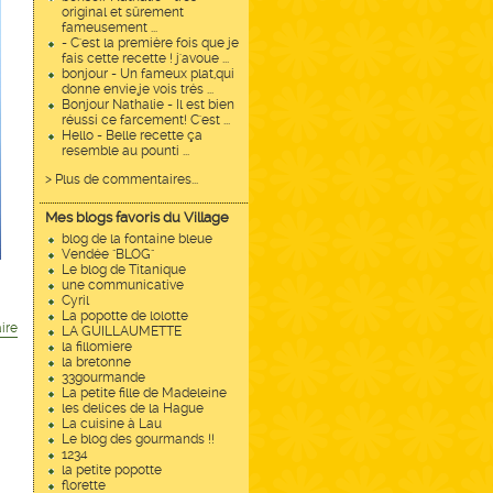
original et sûrement
fameusement ...
- C'est la première fois que je
fais cette recette ! j'avoue ...
bonjour - Un fameux plat,qui
donne envie,je vois trés ...
Bonjour Nathalie - Il est bien
réussi ce farcement! C'est ...
Hello - Belle recette ça
resemble au pounti ...
> Plus de commentaires...
Mes blogs favoris du Village
blog de la fontaine bleue
Vendée "BLOG"
Le blog de Titanique
une communicative
Cyril
La popotte de lolotte
ire
LA GUILLAUMETTE
la fillomiere
la bretonne
33gourmande
La petite fille de Madeleine
les delices de la Hague
La cuisine à Lau
Le blog des gourmands !!
1234
la petite popotte
florette