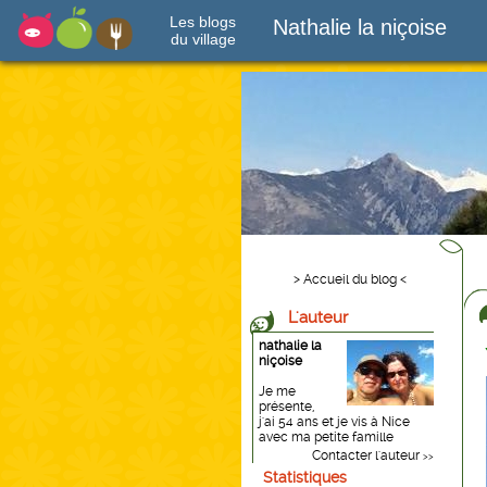
Les blogs
Nathalie la niçoise
du village
> Accueil du blog <
L'auteur
nathalie la
niçoise
Je me
présente,
j'ai 54 ans et je vis à Nice
avec ma petite famille
Contacter l'auteur
>>
Statistiques