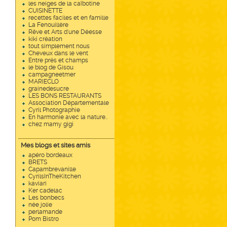
les neiges de la caîbotine
CUISINETTE
recettes faciles et en famille
La Fenouillère
Rêve et Arts d'une Déesse
kiki création
tout simplement nous
Cheveux dans le vent
Entre prés et champs
le blog de Gisou
campagneetmer
MARIECLO
grainedesucre
LES BONS RESTAURANTS
Association Départementale
Cyril Photographie
En harmonie avec la nature..
chez mamy gigi
Mes blogs et sites amis
apéro bordeaux
BRETS
Capambrevanille
CyrilsInTheKitchen
kaviari
Ker cadelac
Les bonbecs
née jolie
perlamande
Pom Bistro