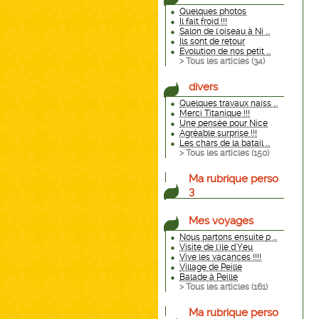
Quelques photos
Il fait froid !!!
Salon de l'oiseau à Ni ...
Ils sont de retour
Evolution de nos petit ...
> Tous les articles (
34
)
divers
Quelques travaux naiss ...
Merci Titanique !!!
Une pensée pour Nice
Agréable surprise !!!
Les chars de la batail ...
> Tous les articles (
150
)
Ma rubrique perso
3
Mes voyages
Nous partons ensuite p ...
Visite de l'ile d'Yeu
Vive les vacances !!!!
Village de Peille
Balade à Peille
> Tous les articles (
161
)
Ma rubrique perso