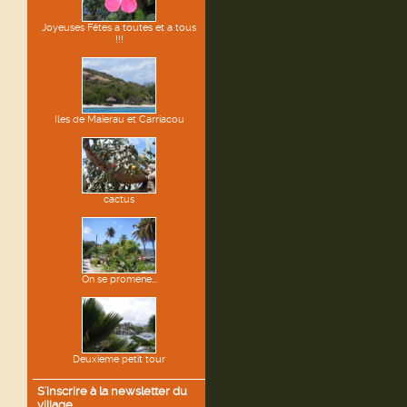
Joyeuses Fêtes a toutes et a tous
!!!
Iles de Maierau et Carriacou
cactus
On se promene...
Deuxieme petit tour
S'inscrire à la newsletter du
village