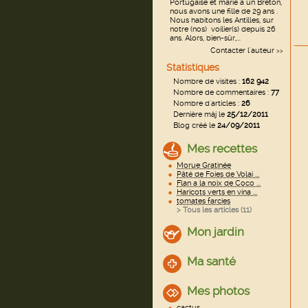
Portugaise et marié a un Breton,
nous avons une fille de 29 ans .
Nous habitons les Antilles, sur
notre (nos) voilier(s) depuis 26
ans. Alors, bien-sûr,...
Contacter l'auteur
>>
Statistiques
Nombre de visites :
162 942
Nombre de commentaires :
77
Nombre d'articles :
26
Dernière màj le
25/12/2011
Blog créé le
24/09/2011
Mes recettes
Morue Gratinée
Pâté de Foies de Volai ...
Flan a la noix de Coco ...
Haricots verts en vina ...
tomates farcies
> Tous les articles (
11
)
Mon jardin
Ma santé
Mes photos
cactus