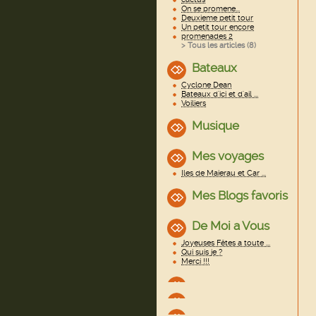
On se promene...
Deuxieme petit tour
Un petit tour encore
promenades 2
> Tous les articles (
8
)
Bateaux
Cyclone Dean
Bateaux d'ici et d'ail ...
Voiliers
Musique
Mes voyages
Iles de Maierau et Car ...
Mes Blogs favoris
De Moi a Vous
Joyeuses Fêtes a toute ...
Qui suis je ?
Merci !!!