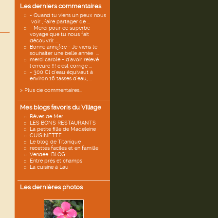
Les derniers commentaires
- Quand tu viens un peux nous
voir , faire partager de ...
- Merci pour ce superbe
voyage que tu nous fait
découvrir. ...
Bonne annï¿½e - Je viens te
souhaiter une belle année ...
merci carole - d'avoir relevé
l'erreure !!! c'est corrigé ...
- 300 Cl d'eau équivaut à
environ 16 tasses d'eau, ...
> Plus de commentaires...
Mes blogs favoris du Village
Rêves de Mer
LES BONS RESTAURANTS
La petite fille de Madeleine
CUISINETTE
Le blog de Titanique
recettes faciles et en famille
Vendée "BLOG"
Entre prés et champs
La cuisine à Lau
Les dernières photos