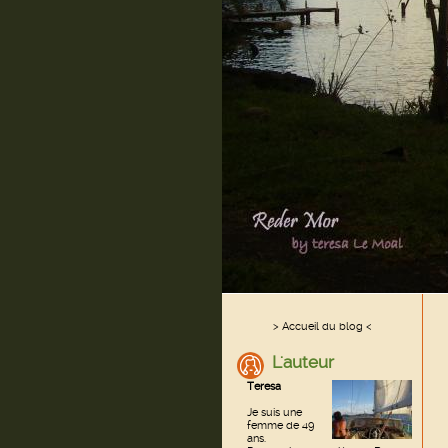
> Accueil du blog <
L'auteur
Teresa
Je suis une
femme de 49
ans.