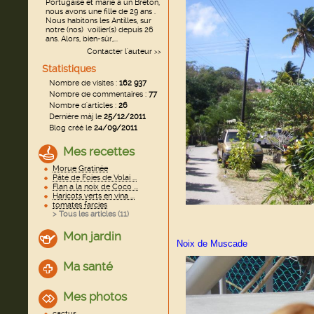
Portugaise et marié a un Breton,
nous avons une fille de 29 ans .
Nous habitons les Antilles, sur
notre (nos) voilier(s) depuis 26
ans. Alors, bien-sûr,...
Contacter l'auteur
>>
Statistiques
Nombre de visites :
162 937
Nombre de commentaires :
77
Nombre d'articles :
26
Dernière màj le
25/12/2011
Blog créé le
24/09/2011
Mes recettes
Morue Gratinée
Pâté de Foies de Volai ...
Flan a la noix de Coco ...
Haricots verts en vina ...
tomates farcies
> Tous les articles (
11
)
Mon jardin
Noix de Muscade
Ma santé
Mes photos
cactus