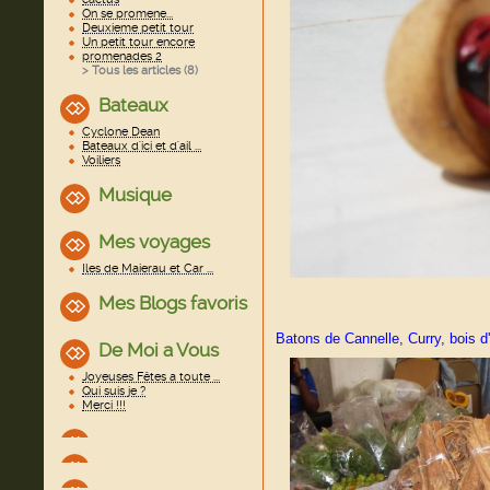
On se promene...
Deuxieme petit tour
Un petit tour encore
promenades 2
> Tous les articles (
8
)
Bateaux
Cyclone Dean
Bateaux d'ici et d'ail ...
Voiliers
Musique
Mes voyages
Iles de Maierau et Car ...
Mes Blogs favoris
Batons de Cannelle, Curry, bois d
De Moi a Vous
Joyeuses Fêtes a toute ...
Qui suis je ?
Merci !!!