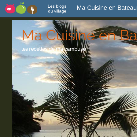
Les blogs
Ma Cuisine en Bateau
du village
Ma Cuisine en B
les recettes de ma cambuse