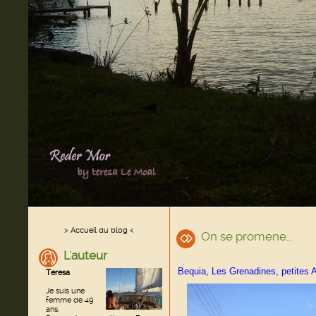
> Accueil du blog <
On se promene...
L'auteur
Bequia, Les Grenadines, petites A
Teresa
Je suis une
femme de 49
ans.