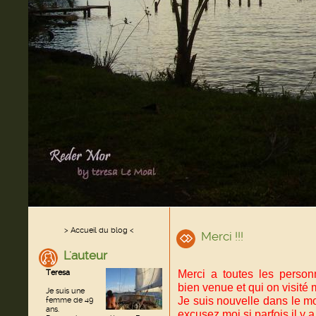
> Accueil du blog <
Merci !!!
L'auteur
Merci a toutes les perso
Teresa
bien venue et qui on visité 
Je suis une
Je suis nouvelle dans le m
femme de 49
ans.
excusez moi si parfois il y