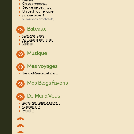
On se promene...
Deuxieme petit tour
Un petit tour encore
promenades 2
> Tous les articles (
8
)
Bateaux
Cyclone Dean
Bateaux d'ici et d'ail ...
Voiliers
Musique
Mes voyages
Iles de Maierau et Car ...
Mes Blogs favoris
De Moi a Vous
Joyeuses Fêtes a toute ...
Qui suis je ?
Merci !!!