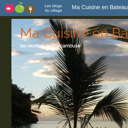
Les blogs
Ma Cuisine en Bateau
du village
Ma Cuisine en B
les recettes de ma cambuse