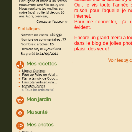
Portugaise et marié a un Breton,
Oui, je vis toute l'année 
nous avons une fille de 29 ans .
Nous habitons les Antilles, sur
raison pour l'aquelle je 
notre (nos) voilier(s) depuis 26
internet.
ans. Alors, bien-sûr,...
Pour me connecter, j'ai u
Contacter l'auteur
>>
évident.
Statistiques
Nombre de visites :
162 932
Encore un grand merci a tou
Nombre de commentaires :
77
dans le blog de jolies pho
Nombre d'articles :
26
plaisir des yeux !
Dernière màj le
25/12/2011
Blog créé le
24/09/2011
Voir
les
15
c
Mes recettes
Morue Gratinée
Pâté de Foies de Volai ...
Flan a la noix de Coco ...
Haricots verts en vina ...
tomates farcies
> Tous les articles (
11
)
Mon jardin
Ma santé
Mes photos
cactus