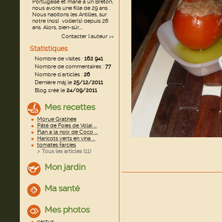
Portugaise et marié a un Breton,
nous avons une fille de 29 ans .
Nous habitons les Antilles, sur
notre (nos) voilier(s) depuis 26
ans. Alors, bien-sûr,...
Contacter l'auteur
>>
Statistiques
Nombre de visites :
162 941
Nombre de commentaires :
77
Nombre d'articles :
26
Dernière màj le
25/12/2011
Blog créé le
24/09/2011
Mes recettes
Morue Gratinée
Pâté de Foies de Volai ...
Flan a la noix de Coco ...
Haricots verts en vina ...
tomates farcies
> Tous les articles (
11
)
Mon jardin
Ma santé
Mes photos
cactus