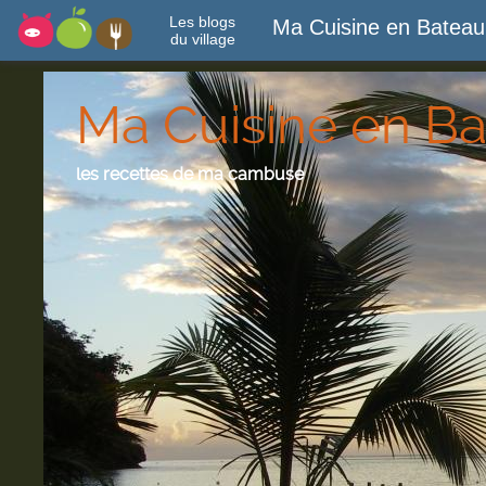
Les blogs
Ma Cuisine en Bateau
du village
Ma Cuisine en B
les recettes de ma cambuse