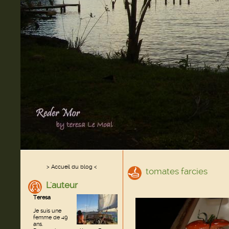
> Accueil du blog <
tomates farcies
L'auteur
Teresa
Je suis une
femme de 49
ans.