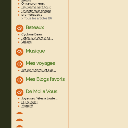
On se promene...
Deuxieme petit tour
Un petit tour encore
promenades 2
> Tous les articles (
8
)
Bateaux
Cyclone Dean
Bateaux d'ici et d'ail ...
Voiliers
Musique
Mes voyages
Iles de Maierau et Car ...
Mes Blogs favoris
De Moi a Vous
Joyeuses Fêtes a toute ...
Qui suis je ?
Merci !!!