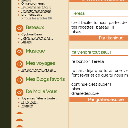
On se promene...
Deuxieme petit tour
Un petit tour encore
Téresa
promenades 2
> Tous les articles (
8
)
c'est facile, tu nous parles d
Bateaux
tes recettes "bateau" !!!
bises
Cyclone Dean
Par
titanique
le
Bateaux d'ici et d'ail ...
Voiliers
Musique
çà viendra tout seul !
re bonsoir Térésa
Mes voyages
Iles de Maierau et Car ...
tu sais déjà que tu as une v
font rêver et ce que tu nous 
Mes Blogs favoris
continue c'est super !
bisou
De Moi a Vous
Grainedesucre
Joyeuses Fêtes a toute ...
Par
grainedesucre
l
Qui suis je ?
Merci !!!