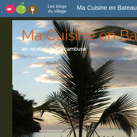
Les blogs
Ma Cuisine en Bateau
du village
Ma Cuisine en B
les recettes de ma cambuse