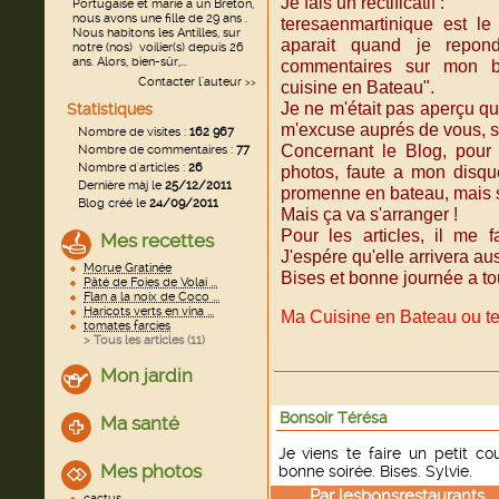
Je fais un rectificatif :
Portugaise et marié a un Breton,
nous avons une fille de 29 ans .
teresaenmartinique est l
Nous habitons les Antilles, sur
aparait quand je repo
notre (nos) voilier(s) depuis 26
ans. Alors, bien-sûr,...
commentaires sur mon 
Contacter l'auteur
>>
cuisine en Bateau".
Je ne m'était pas aperçu que
Statistiques
m'excuse auprés de vous, se
Nombre de visites :
162 967
Concernant le Blog, pour 
Nombre de commentaires :
77
Nombre d'articles :
26
photos, faute a mon disque
Dernière màj le
25/12/2011
promenne en bateau, mais 
Blog créé le
24/09/2011
Mais ça va s'arranger !
Pour les articles, il me f
Mes recettes
J'espére qu'elle arrivera aus
Morue Gratinée
Bises et bonne journée a to
Pâté de Foies de Volai ...
Flan a la noix de Coco ...
Haricots verts en vina ...
Ma Cuisine en Bateau ou t
tomates farcies
> Tous les articles (
11
)
Mon jardin
Bonsoir Térésa
Ma santé
Je viens te faire un petit c
Mes photos
bonne soirée. Bises. Sylvie.
Par
lesbonsrestaurants
l
cactus