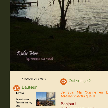
> Accueil du blog <
Qui suis je ?
L'auteur
Je suis Ma Cuisine en B
Teresa
teresaenmartinique !!!
Je suis une
femme de 49
Bonjour !
ans.