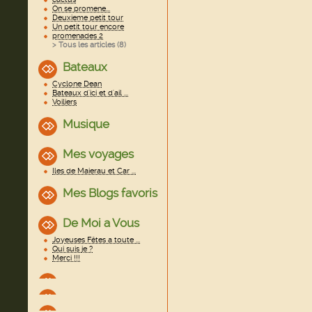
On se promene...
Deuxieme petit tour
Un petit tour encore
promenades 2
> Tous les articles (
8
)
Bateaux
Cyclone Dean
Bateaux d'ici et d'ail ...
Voiliers
Musique
Mes voyages
Iles de Maierau et Car ...
Mes Blogs favoris
De Moi a Vous
Joyeuses Fêtes a toute ...
Qui suis je ?
Merci !!!