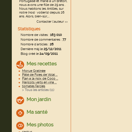
Portugaise et marié a un Breton,
nous avons une fille de 29 ans .
Nous habitons les Antilles, sur
notre (nos) voilier(s) depuis 26
ans. Alors, bien-sûr,...
Contacter l'auteur
>>
Statistiques
Nombre de visites :
163 010
Nombre de commentaires :
77
Nombre d'articles :
26
Dernière màj le
25/12/2011
Blog créé le
24/09/2011
Mes recettes
Morue Gratinée
Pâté de Foies de Volai ...
Flan a la noix de Coco ...
Haricots verts en vina ...
tomates farcies
> Tous les articles (
11
)
Mon jardin
Ma santé
Mes photos
cactus