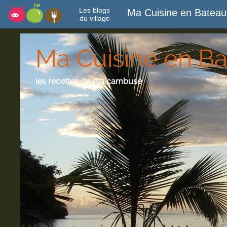
Les blogs
Ma Cuisine en Bateau
du village
Ma Cuisine en B
les recettes de ma cambuse