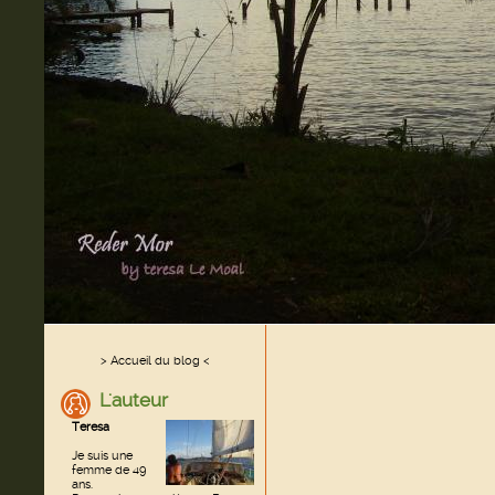
> Accueil du blog <
L'auteur
Teresa
Je suis une
femme de 49
ans.