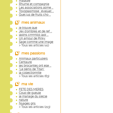
Maladie
Rhume et compagnie
Les associations alime ...
Toxoplasmose : évaluat ...
Quel jus de fruits cho ...
mes animaux
je trouve que
Jex d'ombres et de ref ...
lapins crrrrrrkkk lapi ...
Un amour de Pinky
Sage comme une image
> Tous les articles (
41
)
mes passions
Animaux particuliers
Centaure
les brocantes ont elle ...
"Le pénis de Titan"
la collectionnite
> Tous les articles (
63
)
ma vie
FETE DES MERES
Coup de gueule
le mariage du siècle
nature
Nuages gris
> Tous les articles (
213
)