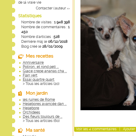
de la vraie vie
Contacter l'auteur
>>
Statistiques
Nombre de visites :
1 948 398
Nombre de commentaires :
1
450
Nombre d'articles :
528
Dernière màj le
06/12/2018
Blog créé le
28/02/2009
Mes recettes
Anniversaire
Potiron.. et rond peti ...
Glace crepe ananas cha ...
Flan vert
Essai quartre quart
> Tous les articles (
20
)
Mon jardin
les ruines de Rome
Hellebores avancée dan ...
Hellebore
Orchidees
Des fleurs toujours de ...
> Tous les articles (
60
)
Voir
les
4
commentaires
|
Ajouter
Ma santé