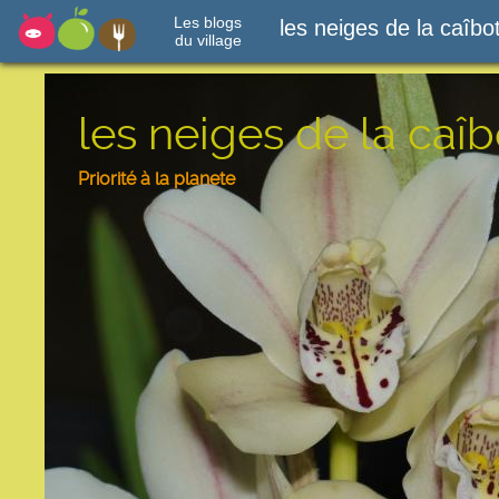
Les blogs
les neiges de la caîbo
du village
les neiges de la caîb
Priorité à la planete