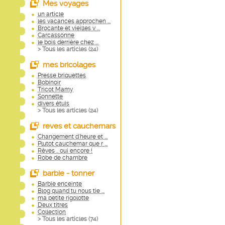
Mes voyages
un article
les vacances approchen ...
Brocante et vieilles v ...
Carcassonne
le bois derrière chez ...
> Tous les articles (
24
)
mes bricolages
Presse briquettes
Bobinoir
Tricot Mamy
Sonnette
divers étuis
> Tous les articles (
24
)
reves et cauchemars
Changement d'heure et ...
Plutot cauchemar que r ...
Rêves .. oui encore !
Robe de chambre
barbie - tonner
Barbie enceinte
Blog quand tu nous tie ...
ma petite rigolotte
Deux titres
Collection
> Tous les articles (
74
)