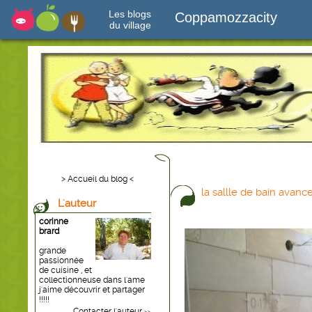
Les blogs
Coppamozzacity
du village
> Accueil du blog <
la sallle de bain avance
L'auteur
corinne
brard
grande
passionnée
de cuisine , et
collectionneuse dans l'ame
j'aime découvrir et partager
!!!!!
Contacter l'auteur