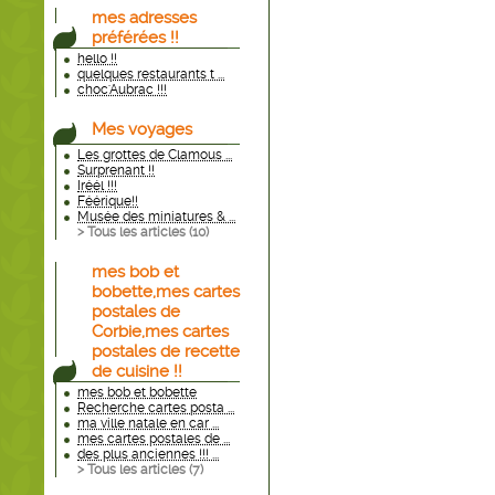
mes adresses
préférées !!
hello !!
quelques restaurants t ...
choc'Aubrac !!!
Mes voyages
Les grottes de Clamous ...
Surprenant !!
Iréél !!!
Féérique!!
Musée des miniatures & ...
> Tous les articles (
10
)
mes bob et
bobette,mes cartes
postales de
Corbie,mes cartes
postales de recette
de cuisine !!
mes bob et bobette
Recherche cartes posta ...
ma ville natale en car ...
mes cartes postales de ...
des plus anciennes !!! ...
> Tous les articles (
7
)