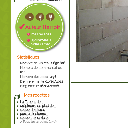
>>
mes recettes
ajoutez-les à
votre carnet
Statistiques
Nombre de visites :
1 692 816
Nombre de commentaires :
814
Nombre d'articles :
496
Dernière màj le
01/10/2021
Blog créé le
16/04/2008
Mes recettes
La Tapenade !!
crépinette de pied de ...
soupe de pistou
porc à l'indienne !
soupe aux ravioles
> Tous les articles (
250
)