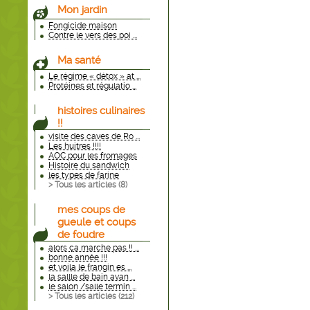
Mon jardin
Fongicide maison
Contre le vers des poi ...
Ma santé
Le régime « détox » at ...
Protéines et régulatio ...
histoires culinaires
!!
visite des caves de Ro ...
Les huitres !!!!
AOC pour les fromages
Histoire du sandwich
les types de farine
> Tous les articles (
8
)
mes coups de
gueule et coups
de foudre
alors ça marche pas !! ...
bonne année !!!
et voila le frangin es ...
la sallle de bain avan ...
le salon /salle termin ...
> Tous les articles (
212
)