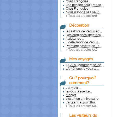
Chez Françoise
une pensée pour Franço ...
Chez Françoise
Nous n'avons pas peur, ...
> Tous les articles (
21
)
Décoration
les sabots de Vénus ép ...
Des orchidées spectacu ...
Naissance ...
Fidèle sabot de Vénus ...
Première navette de La ...
> Tous les articles (
10
)
Mes voyages
.USA, ou comment se dé ...
L'Amérique..je veux la ...
Qui? pourquoi?
comment?
J'ai vieilli ...
je vous présente....
Mozart
c'est mon anniversaire
J'ai 3 ans aujourd'hui
> Tous les articles (
42
)
Les visiteurs du