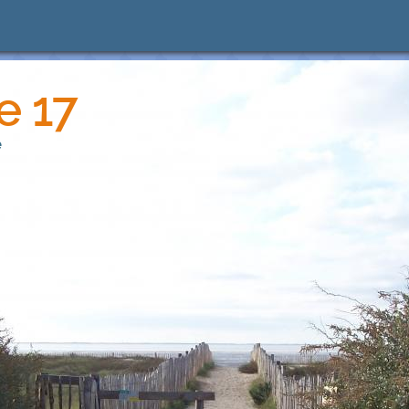
e 17
e