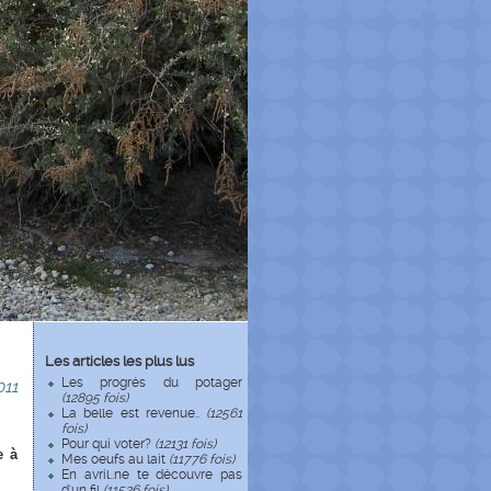
Les articles les plus lus
Les progrés du potager
11
(12895 fois)
La belle est revenue..
(12561
fois)
Pour qui voter?
(12131 fois)
e à
Mes oeufs au lait
(11776 fois)
En avril..ne te découvre pas
d'un fil
(11526 fois)