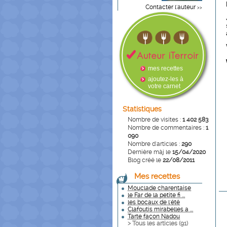
Contacter l'auteur
>>
mes recettes
ajoutez-les à
votre carnet
Statistiques
Nombre de visites :
1 402 583
Nombre de commentaires :
1
090
Nombre d'articles :
290
Dernière màj le
15/04/2020
Blog créé le
22/08/2011
Mes recettes
Mouclade charentaise
le Far de la petite fi ...
les bocaux de l'été
Clafoutis mirabelles a ...
Tarte façon Nadou
> Tous les articles (
91
)