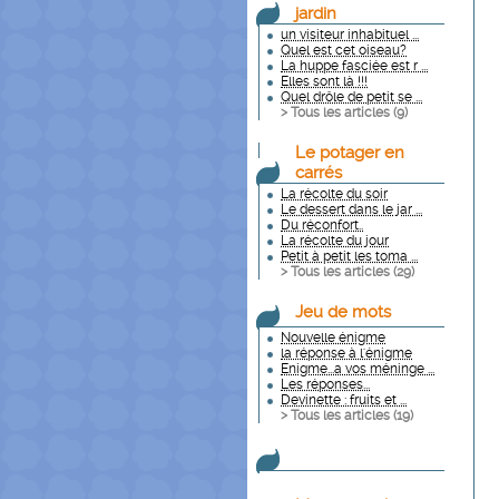
jardin
un visiteur inhabituel ...
Quel est cet oiseau?
La huppe fasciée est r ...
Elles sont là !!!
Quel drôle de petit se ...
> Tous les articles (
9
)
Le potager en
carrés
La récolte du soir
Le dessert dans le jar ...
Du réconfort..
La récolte du jour
Petit à petit les toma ...
> Tous les articles (
29
)
Jeu de mots
Nouvelle énigme
la réponse à l'énigme
Enigme...a vos méninge ...
Les réponses...
Devinette : fruits et ...
> Tous les articles (
19
)