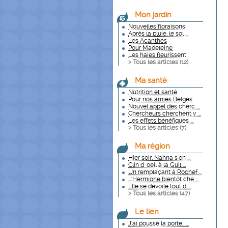
Mon jardin
Nouvelles floraisons
Après la pluie, le sol ...
Les Acanthes
Pour Madeleine
Les haies fleurissent
> Tous les articles (
12
)
Ma santé
Nutrition et santé
Pour nos amies Belges
Nouvel appel des cherc ...
Chercheurs cherchent v ...
Les effets bénéfiques ...
> Tous les articles (
7
)
Ma région
Hier soir, Nahna s'en ...
Clin d' oeil à la Guil ...
Un remplaçant à Rochef ...
L'Hermione bientôt che ...
Elle se dévoile tout d ...
> Tous les articles (
47
)
Le lien
J'ai poussé la porte.. ...