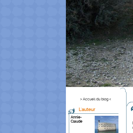
> Accueil du blog <
L'auteur
Annie-
Claude