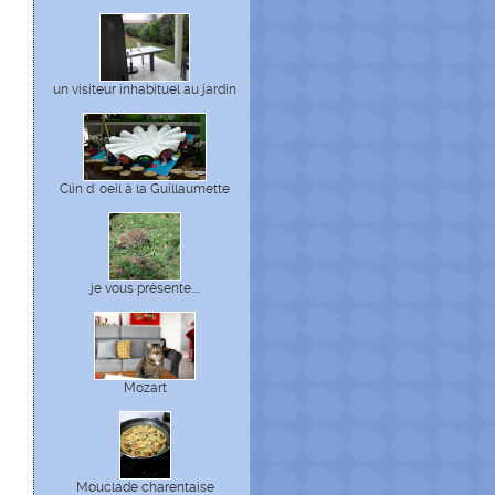
un visiteur inhabituel au jardin
Clin d' oeil à la Guillaumette
je vous présente....
Mozart
Mouclade charentaise