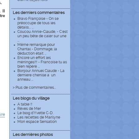
s.
 Il
Les derniers commentaires
tre
Bravo Françoise - On se
préoccupe de tous les
détails... ...
Coucou Annie-Claude, - C'est
un peu bête de caler sur une
...
Même remarque pour
Chantal - Dommage, la
déduction était ...
Encore un effort les
méninges!!! - Francoise tu as
bien repéré ...
Bonjour Annuel Claude - La
derniere chenille a un
anneau ...
> Plus de commentaires...
Les blogs du village
A table !!
Rêves de Mer
Le blog d'Yvette C-D.
ire
Les recettes de Marilyne
Mon espace Sensation
Les dernières photos