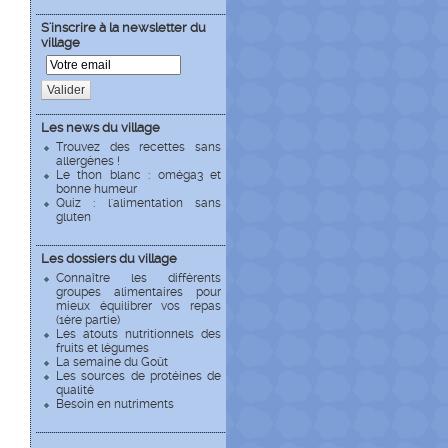
S'inscrire à la newsletter du
village
Valider
Les news du village
Trouvez des recettes sans
allergènes !
Le thon blanc : oméga3 et
bonne humeur
Quiz : l'alimentation sans
gluten
Les dossiers du village
Connaître les différents
groupes alimentaires pour
mieux équilibrer vos repas
(1ère partie)
Les atouts nutritionnels des
fruits et légumes
La semaine du Goût
Les sources de protéines de
qualité
Besoin en nutriments