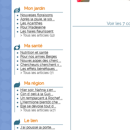
Mon jardin
Nouvelles floraisons
Après la pluie, le sol ...
Voir
les
7
co
Les Acanthes
Pour Madeleine
Les haies fleurissent
> Tous les articles (
12
)
Ma santé
Nutrition et santé
Pour nos amies Belges
Nouvel appel des cherc ...
Chercheurs cherchent v ...
Les effets bénéfiques ...
> Tous les articles (
7
)
Ma région
Hier soir, Nahna s'en ...
Clin d' oeil à la Guil ...
Un remplaçant à Rochef ...
L'Hermione bientôt che ...
Elle se dévoile tout d ...
> Tous les articles (
47
)
Le lien
J'ai poussé la porte.. ...