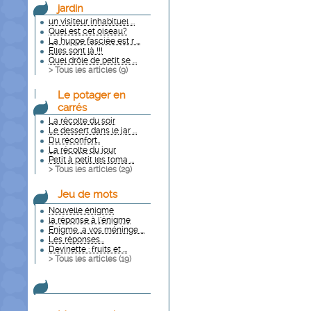
jardin
un visiteur inhabituel ...
Quel est cet oiseau?
La huppe fasciée est r ...
Elles sont là !!!
Quel drôle de petit se ...
> Tous les articles (
9
)
Le potager en
carrés
La récolte du soir
Le dessert dans le jar ...
Du réconfort..
La récolte du jour
Petit à petit les toma ...
> Tous les articles (
29
)
Jeu de mots
Nouvelle énigme
la réponse à l'énigme
Enigme...a vos méninge ...
Les réponses...
Devinette : fruits et ...
> Tous les articles (
19
)