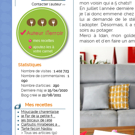
mon voisin qui a 5 chats!!
Contacter l'auteur
>>
En juillet l'année dernièr
je l'ai donc emmené chez l
lui ai demandé de le stér
l'adopter. Désormais, il a
soirs au potager.
Merci à Idan, mon golde
maison et d'en faire un ami
mes recettes
ajoutez-les à
votre carnet
Statistiques
Nombre de visites :
1 402 723
Nombre de commentaires :
1
090
Nombre d'articles :
290
Dernière màj le
15/04/2020
Blog créé le
22/08/2011
Mes recettes
Mouclade charentaise
le Far de la petite fi ...
les bocaux de l'été
Clafoutis mirabelles a ...
Tarte façon Nadou
> Tous les articles (
91
)