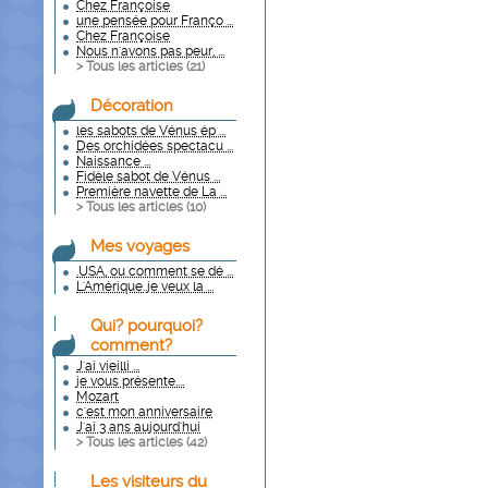
Chez Françoise
une pensée pour Franço ...
Chez Françoise
Nous n'avons pas peur, ...
> Tous les articles (
21
)
Décoration
les sabots de Vénus ép ...
Des orchidées spectacu ...
Naissance ...
Fidèle sabot de Vénus ...
Première navette de La ...
> Tous les articles (
10
)
Mes voyages
.USA, ou comment se dé ...
L'Amérique..je veux la ...
Qui? pourquoi?
comment?
J'ai vieilli ...
je vous présente....
Mozart
c'est mon anniversaire
J'ai 3 ans aujourd'hui
> Tous les articles (
42
)
Les visiteurs du