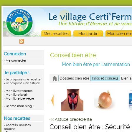
Mes recettes
Mon jardin
Mon bien êtr
Connexion
Conseil bien être
Me connecter
Mon bien être par l'alimentation
Je participe !
Dossiers bien être
Infos et conseils
Bienfa
Je propose une recette
Je propose une astuce
Mon livre recettes
Mon livre jardin
Mon livre bien-être
Je crée mon blog !
Nos recettes
<< Astuce précédente
Apéritifs, amuses
Conseil bien être : Sécurité
bouche