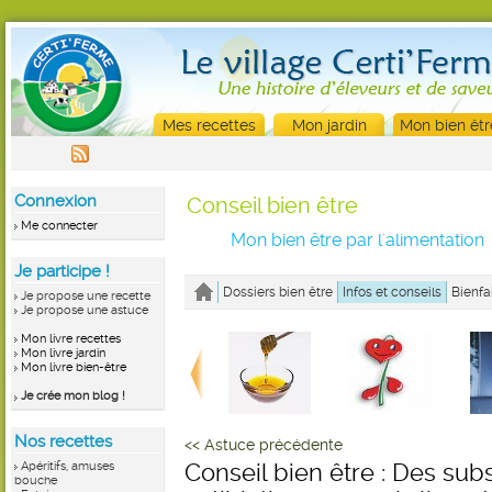
Mes recettes
Mon jardin
Mon bien êtr
Connexion
Conseil bien être
Me connecter
Mon bien être par l'alimentation
Je participe !
Dossiers bien être
Infos et conseils
Bienfa
Je propose une recette
Je propose une astuce
Mon livre recettes
Mon livre jardin
Mon livre bien-être
Je crée mon blog !
Nos recettes
<< Astuce précédente
Apéritifs, amuses
Conseil bien être : Des subs
bouche