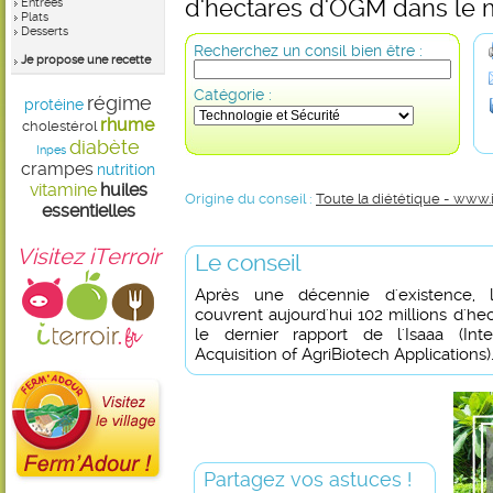
d'hectares d'OGM dans le
Entrées
Plats
Desserts
Recherchez un consil bien être :
Je propose une recette
Catégorie :
régime
protéine
rhume
cholestérol
diabète
Inpes
crampes
nutrition
vitamine
huiles
Origine du conseil :
Toute la diététique - www.
essentielles
Visitez iTerroir
Le conseil
Après une décennie d'existence, l
couvrent aujourd'hui 102 millions d'h
le dernier rapport de l'Isaaa (Inte
Acquisition of AgriBiotech Applications)
Partagez vos astuces !