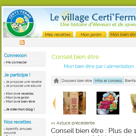
Mes recettes
Mon jardin
Mon bien êtr
Connexion
Conseil bien être
Me connecter
Mon bien être par l'alimentation
Je participe !
Dossiers bien être
Infos et conseils
Bienfa
Je propose une recette
Je propose une astuce
Mon livre recettes
Mon livre jardin
Mon livre bien-être
Je crée mon blog !
Nos recettes
<< Astuce précédente
Apéritifs, amuses
Conseil bien être : Plus de 
bouche