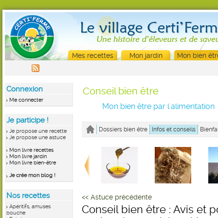
Mes recettes
Mon jardin
Mon bien êtr
Connexion
Conseil bien être
Me connecter
Mon bien être par l'alimentation
Je participe !
Dossiers bien être
Infos et conseils
Bienfa
Je propose une recette
Je propose une astuce
Mon livre recettes
Mon livre jardin
Mon livre bien-être
Je crée mon blog !
Nos recettes
<< Astuce précédente
Apéritifs, amuses
Conseil bien être : Avis et p
bouche