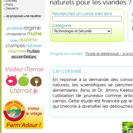
naturels pour les viandes ?
Entrées
Plats
Desserts
Recherchez un consil bien être :
Je propose une recette
Catégorie :
régime
protéine
rhume
cholestérol
diabète
Inpes
crampes
nutrition
vitamine
huiles
Origine du conseil :
Toute la diététique - www.
essentielles
Visitez iTerroir
Le conseil
En réponse à la demande des conso
naturels, les scientifiques se penche
alimentaires. Ainsi, le Dr. Jimmy Kee
l'utilisation de pruneaux comme anti
carnés. Cette étude est financée par le
qui cherche à diversifier les débouchés d