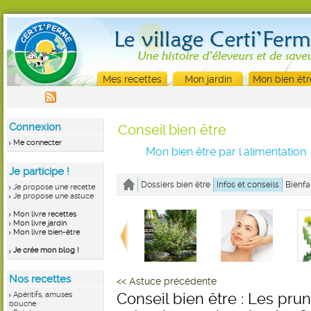
Mes recettes
Mon jardin
Mon bien êtr
Connexion
Conseil bien être
Me connecter
Mon bien être par l'alimentation
Je participe !
Dossiers bien être
Infos et conseils
Bienfa
Je propose une recette
Je propose une astuce
Mon livre recettes
Mon livre jardin
Mon livre bien-être
Je crée mon blog !
Nos recettes
<< Astuce précédente
Apéritifs, amuses
Conseil bien être : Les pru
bouche