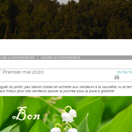
r
les
2
commentaires
|
Ajouter un commentaire
Premier mai 2020
01/05/2
guet du jardin, pas besoin d'aller en acheter aux vendeurs à la sauvette, vu le te
 vaut mieux pour ces vendeurs passer la journée sous la pluie à grelotter