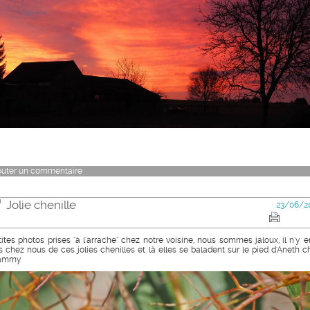
outer un commentaire
Jolie chenille
23/06/2
tites photos prises "à l'arrache" chez notre voisine, nous sommes jaloux, il n'y e
s chez nous de ces jolies chenilles et là elles se baladent sur le pied d'Aneth c
ammy