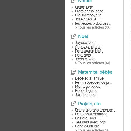
Nature
Pleine lune
Premier mai 2020
Ciel flamboyant
Jolie chenille
les petites bidouilles ...
> Tous les articles (
37
)
Noël
Joyeux Noël
Chercher l'intrus
Fond studio Noël
Père Noël
Joyeux Noël
> Tous les articles (
14
)
Maternité, bébés
Bébé et la famille
Petit rappel de nos pr ...
Montage bébés
Bébé déguisé
Jolis bonnets
Projets, etc
Poursuite essai montag ...
Petit essai montage
Le Père Noël
Tee shirt avec logo
Fond de studio
> Tous les articles (
8
)