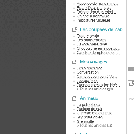
Appel de dernière minu ...
Essai déco alliances
Préparation d'un miroi ...
Un coeur improvisé
Impostures visuelles
Les poupées de Zab
Essai Marylin
Les minis romans
Dakota Mère Noël
Chocolatine en mode Jo ...
Candice dompteuse de t ...
Mes voyages
Les ajoncs d'or
Aj
Conversation
Carnaval vénitien à Ve ...
Joyeux Noël
Panneau prestation Noë ...
> Tous les articles (
38
)
Animaux
hie
La petite bête
Papillon de nuit
Guépard majestueux
Sky notre chien
Grenouille
> Tous les articles (
11
)