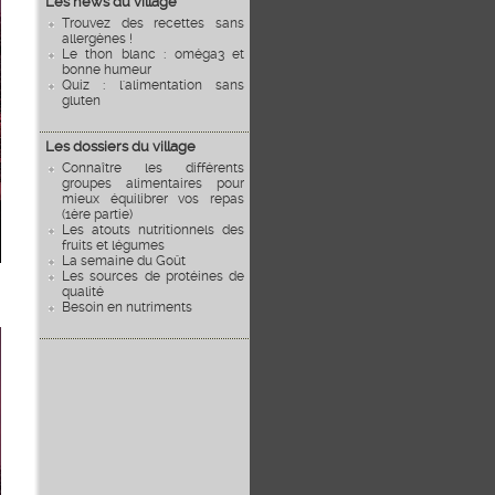
Les news du village
Trouvez des recettes sans
allergènes !
Le thon blanc : oméga3 et
bonne humeur
Quiz : l'alimentation sans
gluten
Les dossiers du village
Connaître les différents
groupes alimentaires pour
mieux équilibrer vos repas
(1ère partie)
Les atouts nutritionnels des
fruits et légumes
La semaine du Goût
Les sources de protéines de
qualité
Besoin en nutriments