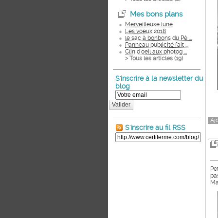
Mes bons plans
Merveilleuse lune
Les voeux 2018
le sac à bonbons du Pè ...
Panneau publicité fait ...
Clin d'oeil aux photog ...
> Tous les articles (
19
)
S'inscrire à la newsletter du
blog
Valider
Aj
S'inscrire au fil RSS
Pe
pa
M