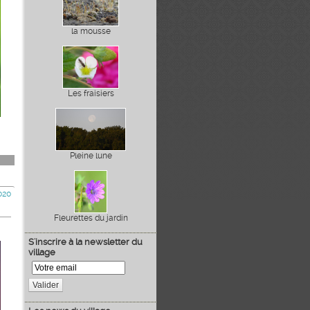
la mousse
Les fraisiers
Pleine lune
020
Fleurettes du jardin
S'inscrire à la newsletter du
village
Valider