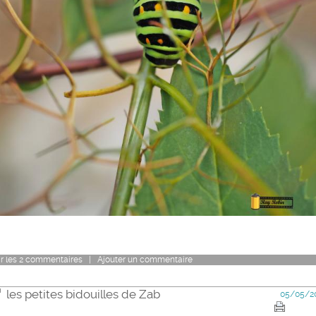
r
les
2
commentaires
|
Ajouter un commentaire
les petites bidouilles de Zab
05/05/2