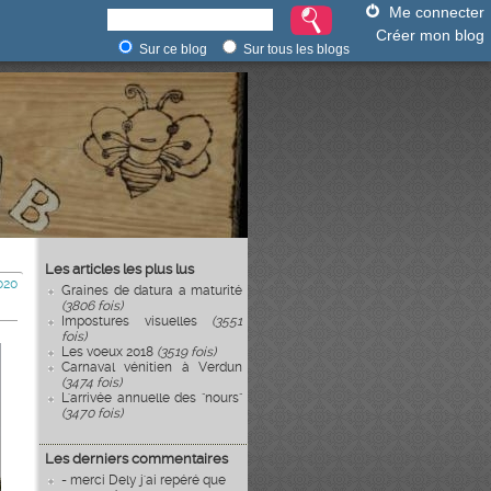
Me connecter
Créer mon blog
Sur ce blog
Sur tous les blogs
Les articles les plus lus
020
Graines de datura a maturité
(3806 fois)
Impostures visuelles
(3551
fois)
Les voeux 2018
(3519 fois)
Carnaval vénitien à Verdun
(3474 fois)
L'arrivée annuelle des "nours"
(3470 fois)
Les derniers commentaires
- merci Dely j'ai repéré que