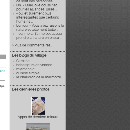
ce sont des personnes ...
Oh.. - Quel jolie coussinet
pour les alliances. Bises ...
- oui et surement plus
intéressantes que certains
humains ...
bonjour - Vous avez raisons la
nature et tellement belle ...
- oui merci, j'aime beaucoup
prendre la nature en photo ...
> Plus de commentaires...
Les blogs du village
Caroline
hebergeurs en vendee
miamannie
020
cuisine simple
le chaudron de la marmotte
mps
Les dernières photos
Appel de dernière minute