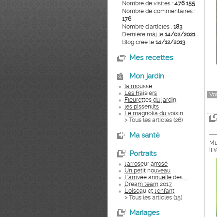
Nombre de visites :
476 155
Nombre de commentaires :
176
Nombre d'articles :
183
Dernière màj le
14/02/2021
Blog créé le
14/12/2013
Mes recettes
Mon jardin
la mousse
Les fraisiers
Voi
Fleurettes du jardin
les pissenlits
Le magnolia du voisin
> Tous les articles (
26
)
Ma santé
Mu
il
Portraits
l'arroseur arrosé
Un petit nouveau
L'arrivée annuelle des ...
Dream team 2017
L'oiseau et l'enfant
> Tous les articles (
15
)
Mariages