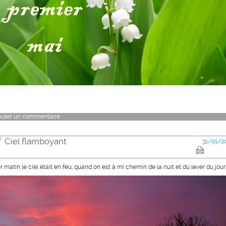
outer un commentaire
Ciel flamboyant
31/01/2
r matin le ciel était en feu, quand on est à mi chemin de la nuit et du lever du jour