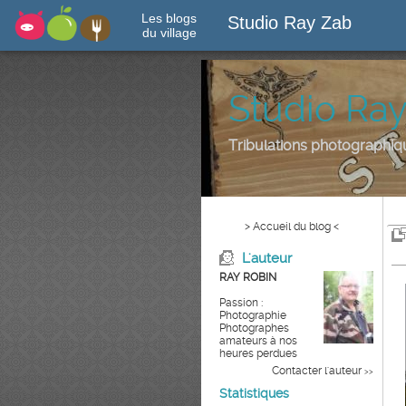
Les blogs
Studio Ray Zab
du village
Studio Ra
Tribulations photographi
> Accueil du blog <
L'auteur
RAY ROBIN
Passion :
Photographie
Photographes
amateurs à nos
heures perdues
Contacter l'auteur
>>
Statistiques