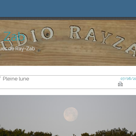
y Zab
ques de Ray-Zab
Pleine lune
07/06/2