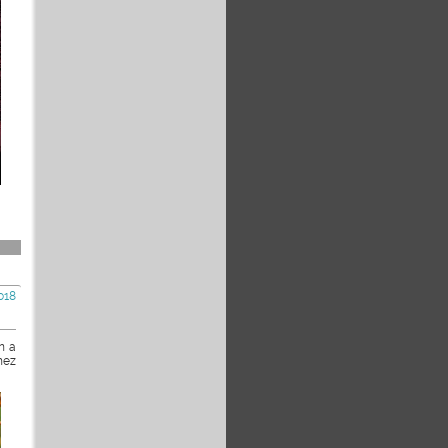
018
n a
hez