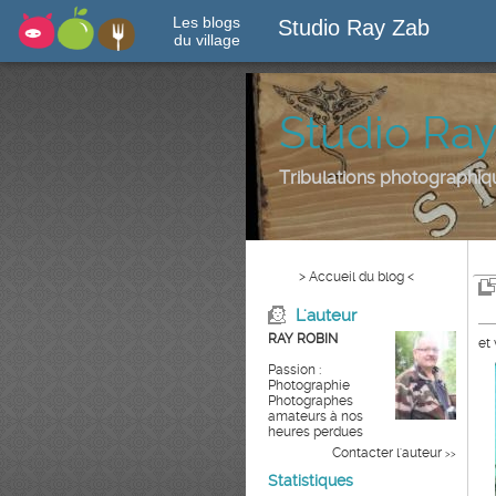
Les blogs
Studio Ray Zab
du village
Studio Ra
Tribulations photographi
> Accueil du blog <
L'auteur
RAY ROBIN
et
Passion :
Photographie
Photographes
amateurs à nos
heures perdues
Contacter l'auteur
>>
Statistiques