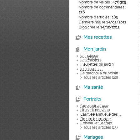
Nombre de visites :
476 329
Nombre de commentaires :
176
Nombre d'articles :
183
Dernière màj le
14/02/2021
Blog créé le
14/12/2013
Mes recettes
Mon jardin
la mousse
Les fraisiers
Fleurettes du jardin
les pissenlits
Le magnolia du voisin
> Tous les articles (
26
)
Ma santé
Portraits
l'arroseur arrosé
Un petit nouveau
L'arrivée annuelle des ...
Dream team 2017
L'oiseau et l'enfant
> Tous les articles (
15
)
Mariages