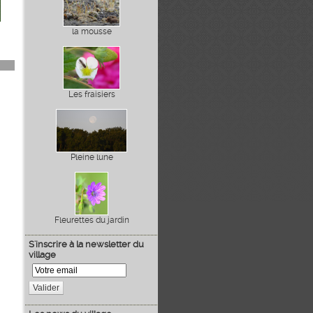
la mousse
Les fraisiers
Pleine lune
Fleurettes du jardin
S'inscrire à la newsletter du
village
Valider