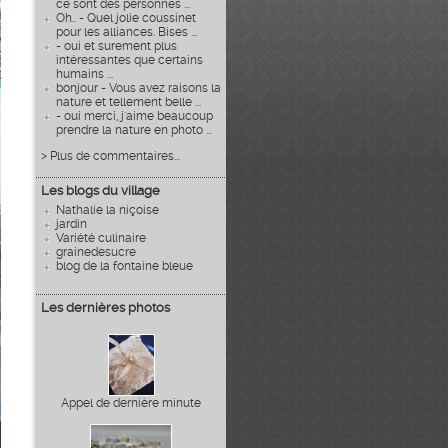
ce sont des personnes ...
Oh.. - Quel jolie coussinet
pour les alliances. Bises ...
- oui et surement plus
intéressantes que certains
humains ...
bonjour - Vous avez raisons la
nature et tellement belle ...
- oui merci, j'aime beaucoup
prendre la nature en photo ...
> Plus de commentaires...
Les blogs du village
Nathalie la niçoise
jardin
Variété culinaire
grainedesucre
blog de la fontaine bleue
Les dernières photos
Appel de dernière minute