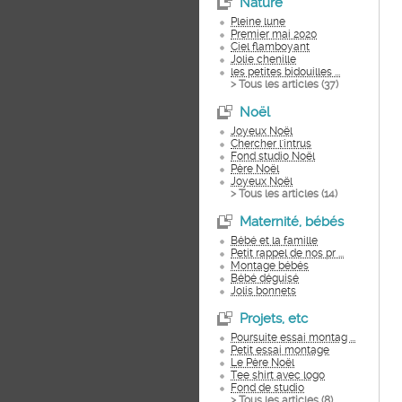
Nature
Pleine lune
Premier mai 2020
Ciel flamboyant
Jolie chenille
les petites bidouilles ...
> Tous les articles (
37
)
Noël
Joyeux Noël
Chercher l'intrus
Fond studio Noël
Père Noël
Joyeux Noël
> Tous les articles (
14
)
Maternité, bébés
Bébé et la famille
Petit rappel de nos pr ...
Montage bébés
Bébé déguisé
Jolis bonnets
Projets, etc
Poursuite essai montag ...
Petit essai montage
Le Père Noël
Tee shirt avec logo
Fond de studio
> Tous les articles (
8
)