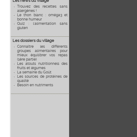
Les news du village
Trouvez des recettes sans
allergènes !
Le thon blanc : oméga3 et
bonne humeur
Quiz : l'alimentation sans
gluten
Les dossiers du village
Connaître les différents
groupes alimentaires pour
mieux équilibrer vos repas
(1ère partie)
Les atouts nutritionnels des
fruits et légumes
La semaine du Goût
Les sources de protéines de
qualité
Besoin en nutriments