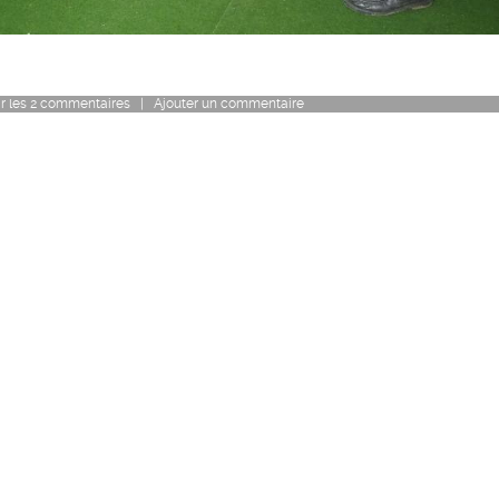
r
les
2
commentaires
|
Ajouter un commentaire