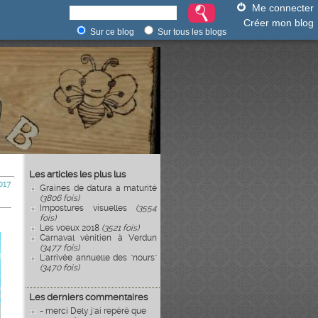
Me connecter
Créer mon blog
Sur ce blog
Sur tous les blogs
Les articles les plus lus
017
Graines de datura a maturité
(3806 fois)
Impostures visuelles
(3554
fois)
Les voeux 2018
(3521 fois)
Carnaval vénitien à Verdun
(3477 fois)
L'arrivée annuelle des "nours"
(3470 fois)
Les derniers commentaires
- merci Dely j'ai repéré que