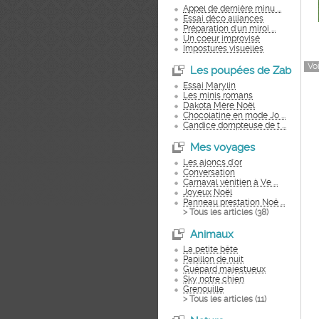
Appel de dernière minu ...
Essai déco alliances
Préparation d'un miroi ...
Un coeur improvisé
Impostures visuelles
Voi
Les poupées de Zab
Essai Marylin
Les minis romans
Dakota Mère Noël
Chocolatine en mode Jo ...
Candice dompteuse de t ...
Mes voyages
Les ajoncs d'or
Conversation
Carnaval vénitien à Ve ...
Joyeux Noël
Panneau prestation Noë ...
> Tous les articles (
38
)
Animaux
La petite bête
Papillon de nuit
Guépard majestueux
Sky notre chien
Grenouille
> Tous les articles (
11
)