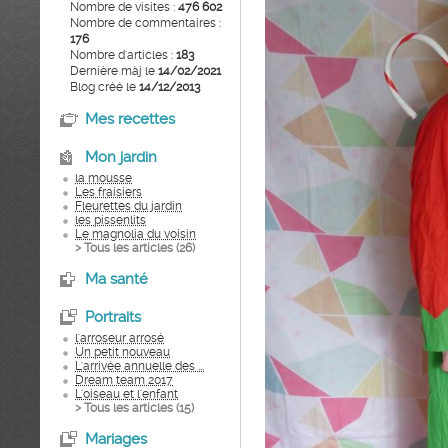
Nombre de visites :
476 602
Nombre de commentaires :
176
Nombre d'articles :
183
Dernière màj le
14/02/2021
Blog créé le
14/12/2013
Mes recettes
Mon jardin
la mousse
Les fraisiers
Fleurettes du jardin
les pissenlits
Le magnolia du voisin
> Tous les articles (
26
)
Ma santé
Portraits
l'arroseur arrosé
Un petit nouveau
L'arrivée annuelle des ...
Dream team 2017
L'oiseau et l'enfant
> Tous les articles (
15
)
Mariages