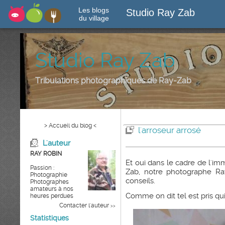
Les blogs
Studio Ray Zab
du village
Studio Ray Zab
Tribulations photographiques de Ray-Zab
> Accueil du blog <
l'arroseur arrosé
L'auteur
RAY ROBIN
Et oui dans le cadre de l'im
Passion :
Zab, notre photographe R
Photographie
conseils.
Photographes
amateurs à nos
Comme on dit tel est pris qu
heures perdues
Contacter l'auteur
>>
Statistiques