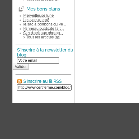
Mes bons plans
Merveilleuse lune
Les voeux 2018
le sac à bonbons du Pè ...
Panneau publicité fait ...
Clin d'oeil aux photog ...
> Tous les articles (
19
)
S'inscrire à la newsletter du
blog
Valider
S'inscrire au fil RSS