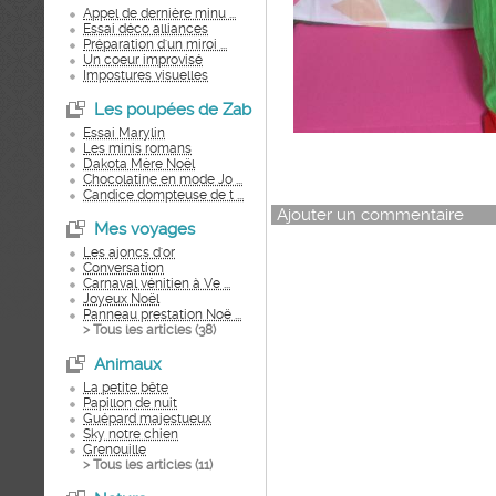
Appel de dernière minu ...
Essai déco alliances
Préparation d'un miroi ...
Un coeur improvisé
Impostures visuelles
Les poupées de Zab
Essai Marylin
Les minis romans
Dakota Mère Noël
Chocolatine en mode Jo ...
Candice dompteuse de t ...
Ajouter un commentaire
Mes voyages
Les ajoncs d'or
Conversation
Carnaval vénitien à Ve ...
Joyeux Noël
Panneau prestation Noë ...
> Tous les articles (
38
)
Animaux
La petite bête
Papillon de nuit
Guépard majestueux
Sky notre chien
Grenouille
> Tous les articles (
11
)