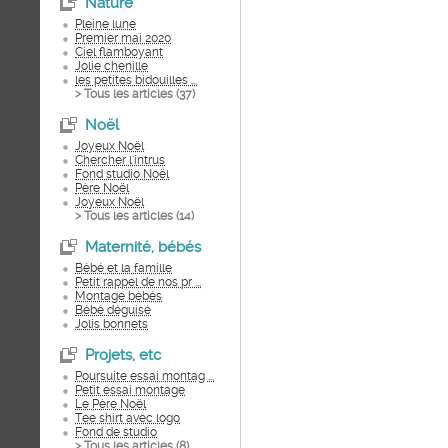
Nature
Pleine lune
Premier mai 2020
Ciel flamboyant
Jolie chenille
les petites bidouilles ...
> Tous les articles (
37
)
Noël
Joyeux Noël
Chercher l'intrus
Fond studio Noël
Père Noël
Joyeux Noël
> Tous les articles (
14
)
Maternité, bébés
Bébé et la famille
Petit rappel de nos pr ...
Montage bébés
Bébé déguisé
Jolis bonnets
Projets, etc
Poursuite essai montag ...
Petit essai montage
Le Père Noël
Tee shirt avec logo
Fond de studio
> Tous les articles (
8
)