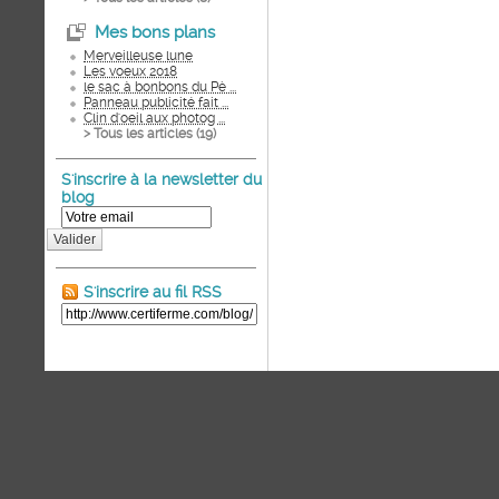
Mes bons plans
Merveilleuse lune
Les voeux 2018
le sac à bonbons du Pè ...
Panneau publicité fait ...
Clin d'oeil aux photog ...
> Tous les articles (
19
)
S'inscrire à la newsletter du
blog
Valider
S'inscrire au fil RSS