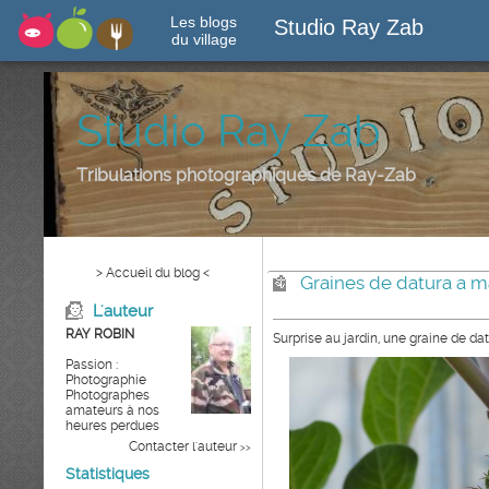
Les blogs
Studio Ray Zab
du village
Studio Ray Zab
Tribulations photographiques de Ray-Zab
> Accueil du blog <
Graines de datura a m
L'auteur
RAY ROBIN
Surprise au jardin, une graine de da
Passion :
Photographie
Photographes
amateurs à nos
heures perdues
Contacter l'auteur
>>
Statistiques