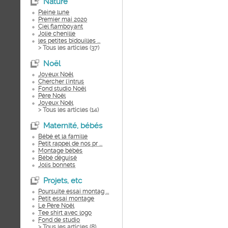
Nature
Pleine lune
Premier mai 2020
Ciel flamboyant
Jolie chenille
les petites bidouilles ...
> Tous les articles (
37
)
Noël
Joyeux Noël
Chercher l'intrus
Fond studio Noël
Père Noël
Joyeux Noël
> Tous les articles (
14
)
Maternité, bébés
Bébé et la famille
Petit rappel de nos pr ...
Montage bébés
Bébé déguisé
Jolis bonnets
Projets, etc
Poursuite essai montag ...
Petit essai montage
Le Père Noël
Tee shirt avec logo
Fond de studio
> Tous les articles (
8
)