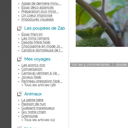
Appel de dernière minu ...
Essai déco alliances
Préparation d'un miroi ...
Un coeur improvisé
Impostures visuelles
Les poupées de Zab
Essai Marylin
Les minis romans
Dakota Mère Noël
Chocolatine en mode Jo ...
Candice dompteuse de t ...
Mes voyages
Voir
les
5
commentaires
|
Ajouter
Les ajoncs d'or
Conversation
Carnaval vénitien à Ve ...
Joyeux Noël
Panneau prestation Noë ...
> Tous les articles (
38
)
Animaux
La petite bête
Papillon de nuit
Guépard majestueux
Sky notre chien
Grenouille
> Tous les articles (
11
)