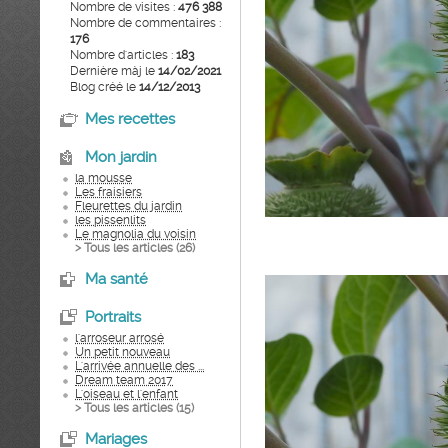
Nombre de visites :
476 388
Nombre de commentaires :
176
Nombre d'articles :
183
Dernière màj le
14/02/2021
Blog créé le
14/12/2013
Mes recettes
Mon jardin
la mousse
Les fraisiers
Fleurettes du jardin
les pissenlits
Le magnolia du voisin
> Tous les articles (
26
)
Ma santé
Portraits
l'arroseur arrosé
Un petit nouveau
L'arrivée annuelle des ...
Dream team 2017
L'oiseau et l'enfant
> Tous les articles (
15
)
Mariages