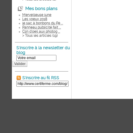
Mes bons plans
Merveilleuse lune
Les voeux 2018
le sac à bonbons du Pè ...
Panneau publicité fait ...
Clin d'oeil aux photog ...
> Tous les articles (
19
)
S'inscrire à la newsletter du
blog
Valider
S'inscrire au fil RSS