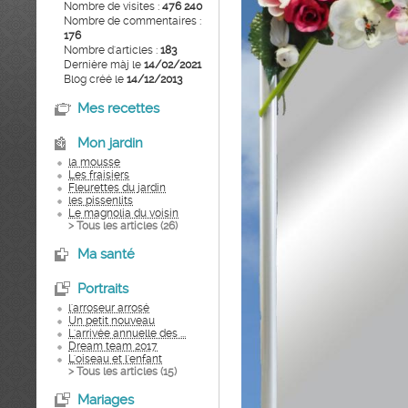
Nombre de visites :
476 240
Nombre de commentaires :
176
Nombre d'articles :
183
Dernière màj le
14/02/2021
Blog créé le
14/12/2013
Mes recettes
Mon jardin
la mousse
Les fraisiers
Fleurettes du jardin
les pissenlits
Le magnolia du voisin
> Tous les articles (
26
)
Ma santé
Portraits
l'arroseur arrosé
Un petit nouveau
L'arrivée annuelle des ...
Dream team 2017
L'oiseau et l'enfant
> Tous les articles (
15
)
Mariages