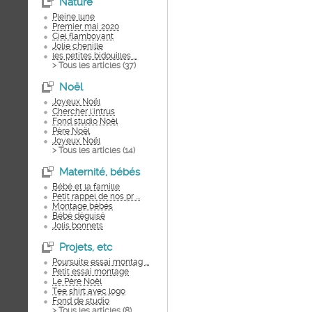
Nature
Pleine lune
Premier mai 2020
Ciel flamboyant
Jolie chenille
les petites bidouilles ...
> Tous les articles (
37
)
Noël
Joyeux Noël
Chercher l'intrus
Fond studio Noël
Père Noël
Joyeux Noël
> Tous les articles (
14
)
Maternité, bébés
Bébé et la famille
Petit rappel de nos pr ...
Montage bébés
Bébé déguisé
Jolis bonnets
Projets, etc
Poursuite essai montag ...
Petit essai montage
Le Père Noël
Tee shirt avec logo
Fond de studio
> Tous les articles (
8
)