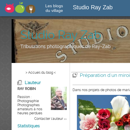
Les blogs
Studio Ray Zab
du village
Studio Ray Zab
Tribulations photographiques de Ray-Zab
> Accueil du blog <
Préparation d'un miroir
L'auteur
RAY ROBIN
Dans nos projets de photos de maria
Passion :
Photographie
Photographes
amateurs à nos
heures perdues
Contacter l'auteur
>>
Statistiques