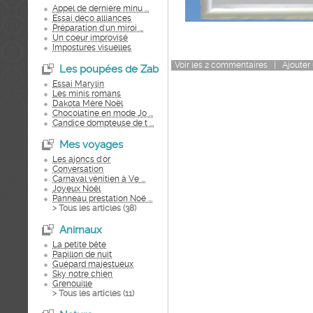
Appel de dernière minu ...
Essai déco alliances
Préparation d'un miroi ...
Un coeur improvisé
Impostures visuelles
Voir
les
2
commentaires
|
Ajouter
Les poupées de Zab
Essai Marylin
Les minis romans
Dakota Mère Noël
Chocolatine en mode Jo ...
Candice dompteuse de t ...
Mes voyages
Les ajoncs d'or
Conversation
Carnaval vénitien à Ve ...
Joyeux Noël
Panneau prestation Noë ...
> Tous les articles (
38
)
Animaux
La petite bête
Papillon de nuit
Guépard majestueux
Sky notre chien
Grenouille
> Tous les articles (
11
)