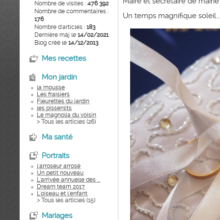
Maire et secrétaire de mairi
Nombre de visites :
476 392
Nombre de commentaires :
Un temps magnifique soleil..
176
Nombre d'articles :
183
Dernière màj le
14/02/2021
Blog créé le
14/12/2013
Mes recettes
Mon jardin
la mousse
Les fraisiers
Fleurettes du jardin
les pissenlits
Le magnolia du voisin
> Tous les articles (
26
)
Ma santé
Portraits
l'arroseur arrosé
Un petit nouveau
L'arrivée annuelle des ...
Dream team 2017
L'oiseau et l'enfant
> Tous les articles (
15
)
Mariages