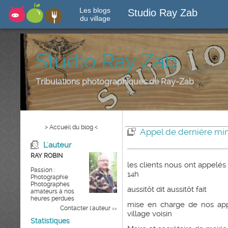
Les blogs
Studio Ray Zab
du village
Studio Ray Zab
Tribulations photographiques de Ray-Zab
> Accueil du blog <
Appel de dernière mi
L'auteur
RAY ROBIN
les clients nous ont appelé
Passion :
14h
Photographie
Photographes
aussitôt dit aussitôt fait
amateurs à nos
heures perdues
mise en charge de nos appa
Contacter l'auteur
>>
village voisin
Statistiques