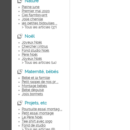
Nature
Pleine lune
Premier mai 2020
Ciel flamboyant
Jolie chenille
les petites bidouilles ...
> Tous les articles (
37
)
Noël
Joyeux Noël
Chercher l'intrus
Fond studio Noël
Père Noël
Joyeux Noël
> Tous les articles (
14
)
Maternité, bébés
Bébé et la famille
Petit rappel de nos pr ...
Montage bébés
Bébé déguisé
Jolis bonnets
Projets, etc
Poursuite essai montag ...
Petit essai montage
Le Père Noël
Tee shirt avec logo
Fond de studio
> Tous les articles (
8
)