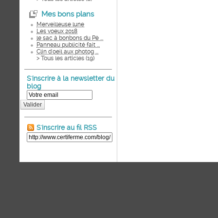
Mes bons plans
Merveilleuse lune
Les voeux 2018
le sac à bonbons du Pè ...
Panneau publicité fait ...
Clin d'oeil aux photog ...
> Tous les articles (
19
)
S'inscrire à la newsletter du
blog
Valider
S'inscrire au fil RSS