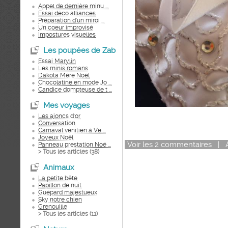
Appel de dernière minu ...
Essai déco alliances
Préparation d'un miroi ...
Un coeur improvisé
Impostures visuelles
Les poupées de Zab
Essai Marylin
Les minis romans
Dakota Mère Noël
Chocolatine en mode Jo ...
Candice dompteuse de t ...
Mes voyages
Les ajoncs d'or
Conversation
Carnaval vénitien à Ve ...
Joyeux Noël
Voir
les
2
commentaires
|
Panneau prestation Noë ...
> Tous les articles (
38
)
Animaux
La petite bête
Papillon de nuit
Guépard majestueux
Sky notre chien
Grenouille
> Tous les articles (
11
)