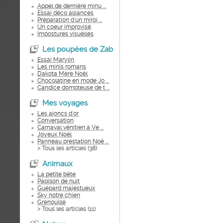
Appel de dernière minu ...
Essai déco alliances
Préparation d'un miroi ...
Un coeur improvisé
Impostures visuelles
Les poupées de Zab
Essai Marylin
Les minis romans
Dakota Mère Noël
Chocolatine en mode Jo ...
Candice dompteuse de t ...
Mes voyages
Les ajoncs d'or
Conversation
Carnaval vénitien à Ve ...
Joyeux Noël
Panneau prestation Noë ...
> Tous les articles (
38
)
Animaux
La petite bête
Papillon de nuit
Guépard majestueux
Sky notre chien
Grenouille
> Tous les articles (
11
)