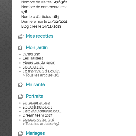
Nombre de visites :
476 362
Nombre de commentaires :
176
Nombre d'articles :
183
Dernière màj le
14/02/2021
Blog créé le
14/12/2013
Mes recettes
Mon jardin
la mousse
Les fraisiers
Fleurettes du jardin
les pissenlits
Le magnolia du voisin
> Tous les articles (
26
)
Ma santé
Portraits
l'arroseur arrosé
Un petit nouveau
L'arrivée annuelle des ...
Dream team 2017
L'oiseau et l'enfant
> Tous les articles (
15
)
Mariages