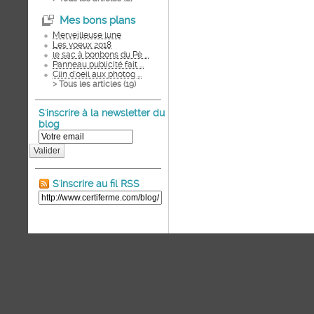
Mes bons plans
Merveilleuse lune
Les voeux 2018
le sac à bonbons du Pè ...
Panneau publicité fait ...
Clin d'oeil aux photog ...
> Tous les articles (
19
)
S'inscrire à la newsletter du
blog
Valider
S'inscrire au fil RSS