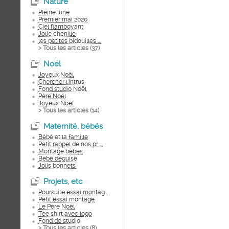
Nature
Pleine lune
Premier mai 2020
Ciel flamboyant
Jolie chenille
les petites bidouilles ...
> Tous les articles (
37
)
Noël
Joyeux Noël
Chercher l'intrus
Fond studio Noël
Père Noël
Joyeux Noël
> Tous les articles (
14
)
Maternité, bébés
Bébé et la famille
Petit rappel de nos pr ...
Montage bébés
Bébé déguisé
Jolis bonnets
Projets, etc
Poursuite essai montag ...
Petit essai montage
Le Père Noël
Tee shirt avec logo
Fond de studio
> Tous les articles (
8
)