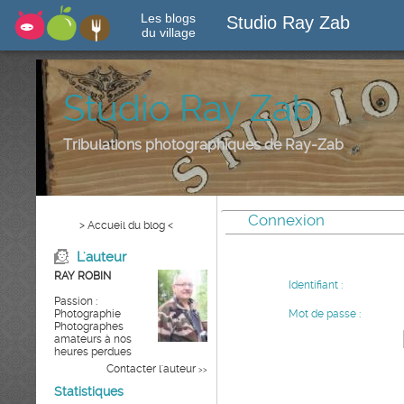
Les blogs
Studio Ray Zab
du village
Studio Ray Zab
Tribulations photographiques de Ray-Zab
Connexion
> Accueil du blog <
L'auteur
RAY ROBIN
Identifiant :
Passion :
Photographie
Mot de passe :
Photographes
amateurs à nos
heures perdues
Contacter l'auteur
>>
Statistiques