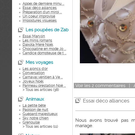
Appel de dernière minu ...
Essai déco alliances
Préparation d'un miroi ...
Un coeur improvisé
Impostures visuelles
Les poupées de Zab
Essai Marylin
Les minis romans
Dakota Mère Noël
Chocolatine en mode Jo ...
Candice dompteuse de t ...
Mes voyages
Les ajoncs d'or
Conversation
Carnaval vénitien à Ve ...
Joyeux Noël
Voir
les
2
commentaires
|
Panneau prestation Noë ...
> Tous les articles (
38
)
Animaux
Essai déco alliances
La petite bête
Papillon de nuit
Guépard majestueux
Sky notre chien
Nous avons trouvé pas ma
Grenouille
mariage.
> Tous les articles (
11
)