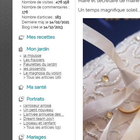
Maire et secrétaire de mairi
Nombre de visites :
476 158
Nombre de commentaires :
Un temps magnifique soleil..
176
Nombre d'articles :
183
Dernière màj le
14/02/2021
Blog créé le
14/12/2013
Mes recettes
Mon jardin
la mousse
Les fraisiers
Fleurettes du jardin
les pissenlits
Le magnolia du voisin
> Tous les articles (
26
)
Ma santé
Portraits
l'arroseur arrosé
Un petit nouveau
L'arrivée annuelle des ...
Dream team 2017
L'oiseau et l'enfant
> Tous les articles (
15
)
Mariages