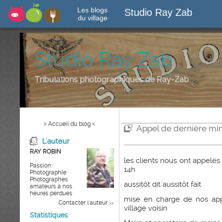
Les blogs
Studio Ray Zab
du village
Studio Ray Zab
Tribulations photographiques de Ray-Zab
> Accueil du blog <
Appel de dernière mi
L'auteur
RAY ROBIN
les clients nous ont appelé
Passion :
14h
Photographie
Photographes
aussitôt dit aussitôt fait
amateurs à nos
heures perdues
mise en charge de nos appa
Contacter l'auteur
>>
village voisin
Statistiques