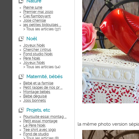
Nature
Pleine lune
Premier mai 2020
Ciel flamboyant
Jolie chenille
les petites bidouilles ...
> Tous les articles (
37
)
Noël
Joyeux Noël
Chercher l'intrus
Fond studio Noël
Père Noël
Joyeux Noël
> Tous les articles (
14
)
Maternité, bébés
Bébé et la famille
Petit rappel de nos pr ...
Montage bébés
Bébé déguisé
Jolis bonnets
Projets, etc
Poursuite essai montag ...
Petit essai montage
la même photo version sépi
Le Père Noël
Tee shirt avec logo
Fond de studio
> Tous les articles (
8
)