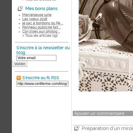
Mes bons plans
Merveilleuse lune
Les voeux 2018
le sac à bonbons du Pè ...
Panneau publicité fait ...
Clin d'oeil aux photog ...
> Tous les articles (
19
)
S'inscrire à la newsletter du
blog
Valider
S'inscrire au fil RSS
Ajouter un commentaire
Préparation d'un miroir