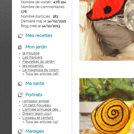
Nombre de visites :
476 124
Nombre de commentaires :
176
Nombre d'articles :
183
Dernière màj le
14/02/2021
Blog créé le
14/12/2013
Mes recettes
Mon jardin
la mousse
Les fraisiers
Fleurettes du jardin
les pissenlits
Le magnolia du voisin
> Tous les articles (
26
)
Ma santé
Portraits
l'arroseur arrosé
Un petit nouveau
L'arrivée annuelle des ...
Dream team 2017
L'oiseau et l'enfant
> Tous les articles (
15
)
Mariages