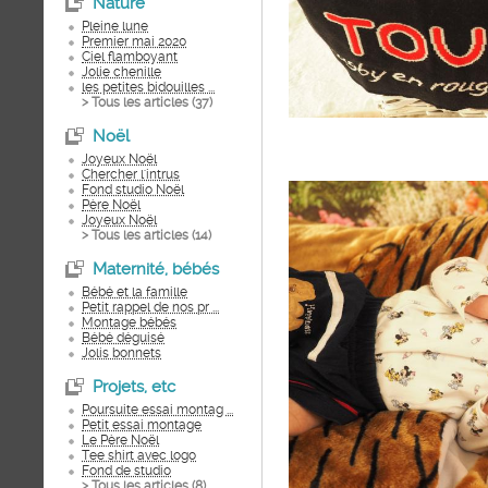
Nature
Pleine lune
Premier mai 2020
Ciel flamboyant
Jolie chenille
les petites bidouilles ...
> Tous les articles (
37
)
Noël
Joyeux Noël
Chercher l'intrus
Fond studio Noël
Père Noël
Joyeux Noël
> Tous les articles (
14
)
Maternité, bébés
Bébé et la famille
Petit rappel de nos pr ...
Montage bébés
Bébé déguisé
Jolis bonnets
Projets, etc
Poursuite essai montag ...
Petit essai montage
Le Père Noël
Tee shirt avec logo
Fond de studio
> Tous les articles (
8
)