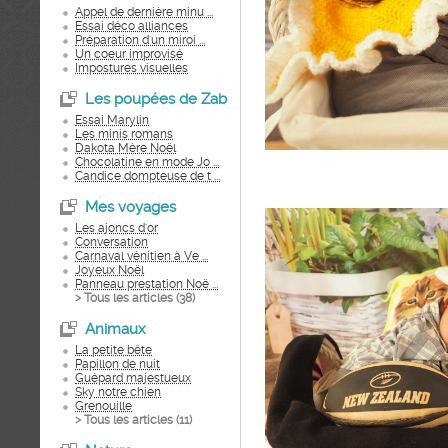
Appel de dernière minu ...
Essai déco alliances
Préparation d'un miroi ...
Un coeur improvisé
Impostures visuelles
Les poupées de Zab
Essai Marylin
Les minis romans
Dakota Mère Noël
Chocolatine en mode Jo ...
Candice dompteuse de t ...
Mes voyages
Les ajoncs d'or
Conversation
Carnaval vénitien à Ve ...
Joyeux Noël
Panneau prestation Noë ...
> Tous les articles (
38
)
Animaux
La petite bête
Papillon de nuit
Guépard majestueux
Sky notre chien
Grenouille
> Tous les articles (
11
)