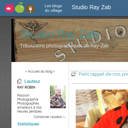
Les blogs
Studio Ray Zab
du village
Studio Ray Zab
Tribulations photographiques de Ray-Zab
> Accueil du blog <
Petit rappel de nos pr
L'auteur
RAY ROBIN
Passion :
Photographie
Photographes
amateurs à nos
heures perdues
Contacter l'auteur
>>
Statistiques