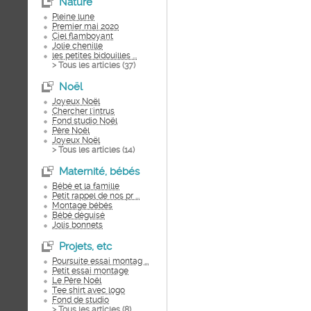
Nature
Pleine lune
Premier mai 2020
Ciel flamboyant
Jolie chenille
les petites bidouilles ...
> Tous les articles (
37
)
Noël
Joyeux Noël
Chercher l'intrus
Fond studio Noël
Père Noël
Joyeux Noël
> Tous les articles (
14
)
Maternité, bébés
Bébé et la famille
Petit rappel de nos pr ...
Montage bébés
Bébé déguisé
Jolis bonnets
Projets, etc
Poursuite essai montag ...
Petit essai montage
Le Père Noël
Tee shirt avec logo
Fond de studio
> Tous les articles (
8
)