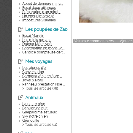
Appel de dernière minu ...
Essai déco alliances
Préparation d'un miroi ...
Un coeur improvisé
Impostures visuelles
Les poupées de Zab
Essai Marylin
Les minis romans
Voir
les
2
commentaires
|
Ajouter
Dakota Mère Noël
Chocolatine en mode Jo ...
Candice dompteuse de t ...
Mes voyages
Les ajoncs d'or
Conversation
Carnaval vénitien à Ve ...
Joyeux Noël
Panneau prestation Noë ...
> Tous les articles (
38
)
Animaux
La petite bête
Papillon de nuit
Guépard majestueux
Sky notre chien
Grenouille
> Tous les articles (
11
)