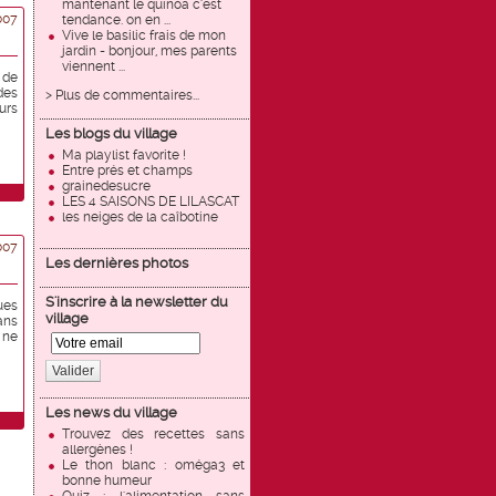
mantenant le quinoa c'est
007
tendance. on en ...
Vive le basilic frais de mon
jardin - bonjour, mes parents
viennent ...
 de
des
> Plus de commentaires...
urs
Les blogs du village
Ma playlist favorite !
Entre prés et champs
grainedesucre
LES 4 SAISONS DE LILASCAT
les neiges de la caîbotine
007
Les dernières photos
S'inscrire à la newsletter du
ues
village
ans
 ne
Valider
Les news du village
Trouvez des recettes sans
allergènes !
Le thon blanc : oméga3 et
bonne humeur