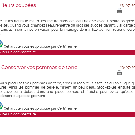
fleurs coupées
23/07/2
eillir les fleurs le matin, les mettre dans de l'eau fraîche avec 1 petite poignée
os sel. Quand vous changez l'eau, remettre du gros sel. succès garanti. J'ai gardé 
rtensias 3 semaines en vases pour le mariage de ma fille. Je n'en reviens toujo
...
Cet article vous est proposé par
Certi'Ferme
outer un commentaire
Conserver vos pommes de terre
23/07/2
 vous produisez vos pommes de terre, après la récolte, laissez-les au soleil quelq
ures. Ainsi, les pommes de terre éliminent un peu d'eau. Stockez-les ensuite d
e cave ou à défaut dans une pièce sombre et fraîche pour éviter qu'elles
rdissent et qu'elles germent.
Cet article vous est proposé par
Certi'Ferme
outer un commentaire