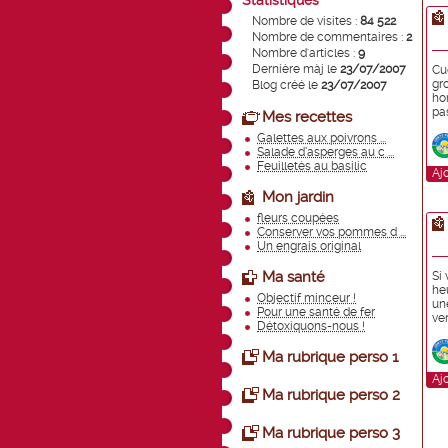
Statistiques
Nombre de visites :
84 522
Nombre de commentaires :
2
Nombre d'articles :
9
Dernière màj le
23/07/2007
Cu
gr
Blog créé le
23/07/2007
ho
pas
Mes recettes
Galettes aux poivrons ...
Salade d’asperges au c ...
Feuilletés au basilic
Aj
Mon jardin
fleurs coupées
Conserver vos pommes d ...
Un engrais original
Ma santé
Si
he
Objectif minceur !
un
Pour une santé de fer
ve
Détoxiquons-nous !
Ma rubrique perso 1
Aj
Ma rubrique perso 2
Ma rubrique perso 3