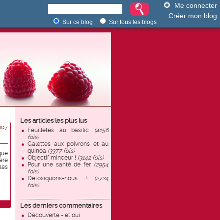
Me connecter
Créer mon blog
Sur ce blog
Sur tous les blogs
Les articles les plus lus
007
Feuilletés au basilic
(4156
fois)
Galettes aux poivrons et au
quinoa
(3377 fois)
que
Objectif minceur !
(3142 fois)
ère
Pour une santé de fer
(2954
les
fois)
Détoxiquons-nous !
(2724
fois)
Les derniers commentaires
Découverte - et oui