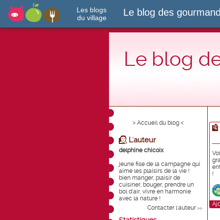
Les blogs
Le blog des gourmand
du village
Le blog d
> Accueil du blog <
L'auteur
delphine chicoix
Vo
gr
jeune fille de la campagne qui
en
aime les plaisirs de la vie !
!
bien manger, plaisir de
cuisiner, bouger, prendre un
bol d'air, vivre en harmonie
avec la nature !
Aj
Contacter l'auteur
>>