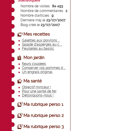
Statistiques
Nombre de visites :
84 493
Nombre de commentaires :
2
Nombre d'articles :
9
Dernière màj le
23/07/2007
Blog créé le
23/07/2007
Mes recettes
Galettes aux poivrons ...
Salade d’asperges au c ...
Feuilletés au basilic
Mon jardin
fleurs coupées
Conserver vos pommes d ...
Un engrais original
Ma santé
Objectif minceur !
Pour une santé de fer
Détoxiquons-nous !
Ma rubrique perso 1
Ma rubrique perso 2
Ma rubrique perso 3