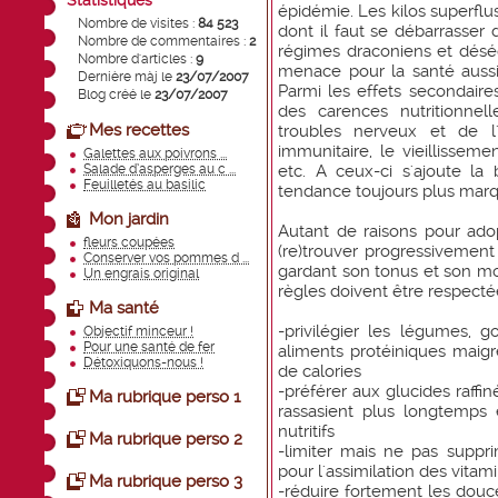
Statistiques
épidémie. Les kilos superflu
Nombre de visites :
84 523
dont il faut se débarrasser d
Nombre de commentaires :
2
régimes draconiens et désé
Nombre d'articles :
9
menace pour la santé aussi
Dernière màj le
23/07/2007
Parmi les effets secondaire
Blog créé le
23/07/2007
des carences nutritionnell
Mes recettes
troubles nerveux et de l'
immunitaire, le vieillisseme
Galettes aux poivrons ...
Salade d’asperges au c ...
etc. A ceux-ci s'ajoute la
Feuilletés au basilic
tendance toujours plus marq
Mon jardin
Autant de raisons pour ado
fleurs coupées
(re)trouver progressivement 
Conserver vos pommes d ...
gardant son tonus et son mor
Un engrais original
règles doivent être respecté
Ma santé
-privilégier les légumes, 
Objectif minceur !
Pour une santé de fer
aliments protéiniques maigr
Détoxiquons-nous !
de calories
-préférer aux glucides raffiné
Ma rubrique perso 1
rassasient plus longtemps
nutritifs
Ma rubrique perso 2
-limiter mais ne pas supprim
pour l'assimilation des vitam
Ma rubrique perso 3
-réduire fortement les douce