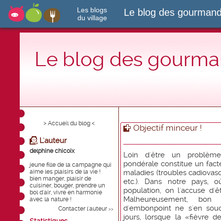
Les blogs
Le blog des gourmand
du village
Le blog des gourman
> Accueil du blog <
Objectif minceur !
L'auteur
delphine chicoix
Loin d'être un problème
pondérale constitue un fact
jeune fille de la campagne qui
aime les plaisirs de la vie !
maladies (troubles cadiovasc
bien manger, plaisir de
etc.). Dans notre pays, o
cuisiner, bouger, prendre un
population, on l'accuse d'
bol d'air, vivre en harmonie
Malheureusement, bon 
avec la nature !
d'embonpoint ne s'en souc
Contacter l'auteur
>>
jours, lorsque la «fièvre 