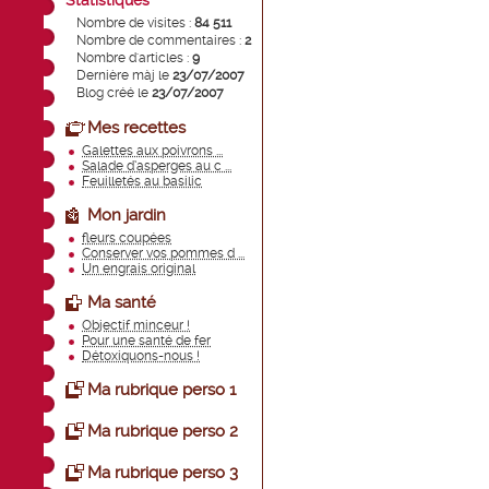
Statistiques
Nombre de visites :
84 511
Nombre de commentaires :
2
Nombre d'articles :
9
Dernière màj le
23/07/2007
Blog créé le
23/07/2007
Mes recettes
Galettes aux poivrons ...
Salade d’asperges au c ...
Feuilletés au basilic
Mon jardin
fleurs coupées
Conserver vos pommes d ...
Un engrais original
Ma santé
Objectif minceur !
Pour une santé de fer
Détoxiquons-nous !
Ma rubrique perso 1
Ma rubrique perso 2
Ma rubrique perso 3