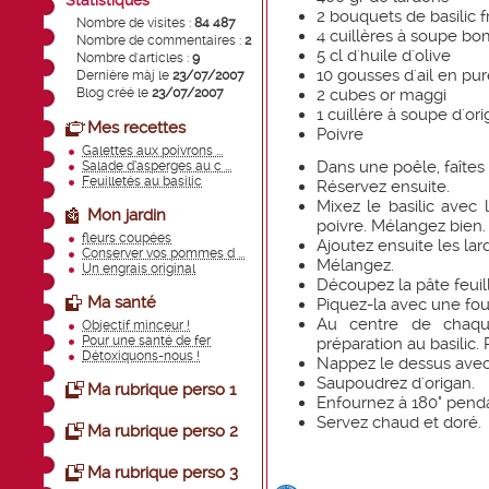
Statistiques
2 bouquets de basilic f
Nombre de visites :
84 487
4 cuillères à soupe b
Nombre de commentaires :
2
5 cl d'huile d'olive
Nombre d'articles :
9
10 gousses d'ail en pu
Dernière màj le
23/07/2007
Blog créé le
23/07/2007
2 cubes or maggi
1 cuillère à soupe d'or
Mes recettes
Poivre
Galettes aux poivrons ...
Dans une poêle, faîtes 
Salade d’asperges au c ...
Feuilletés au basilic
Réservez ensuite.
Mixez le basilic avec l
Mon jardin
poivre. Mélangez bien.
fleurs coupées
Ajoutez ensuite les lard
Conserver vos pommes d ...
Mélangez.
Un engrais original
Découpez la pâte feuil
Ma santé
Piquez-la avec une fou
Au centre de chaqu
Objectif minceur !
Pour une santé de fer
préparation au basilic.
Détoxiquons-nous !
Nappez le dessus avec 
Saupoudrez d'origan.
Ma rubrique perso 1
Enfournez à 180° penda
Servez chaud et doré.
Ma rubrique perso 2
Ma rubrique perso 3