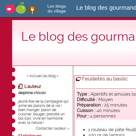
Les blogs
Le blog des gourmand
du village
Le blog des gourman
> Accueil du blog <
Feuilletés au basilic
L'auteur
delphine chicoix
Type :
Apéritifs et amuses 
Difficulté :
Moyen
jeune fille de la campagne qui
Préparation :
25 minutes
aime les plaisirs de la vie !
bien manger, plaisir de
Cuisson :
40 minutes
cuisiner, bouger, prendre un
Pour :
4 personnes
bol d'air, vivre en harmonie
avec la nature !
Contacter l'auteur
1 rouleau de pâte feuil
>>
400 gr de lardons