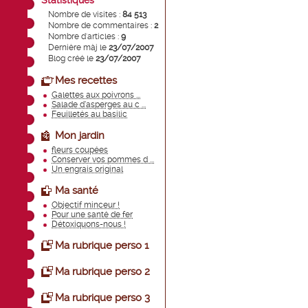
Statistiques
Nombre de visites :
84 513
Nombre de commentaires :
2
Nombre d'articles :
9
Dernière màj le
23/07/2007
Blog créé le
23/07/2007
Mes recettes
Galettes aux poivrons ...
Salade d’asperges au c ...
Feuilletés au basilic
Mon jardin
fleurs coupées
Conserver vos pommes d ...
Un engrais original
Ma santé
Objectif minceur !
Pour une santé de fer
Détoxiquons-nous !
Ma rubrique perso 1
Ma rubrique perso 2
Ma rubrique perso 3