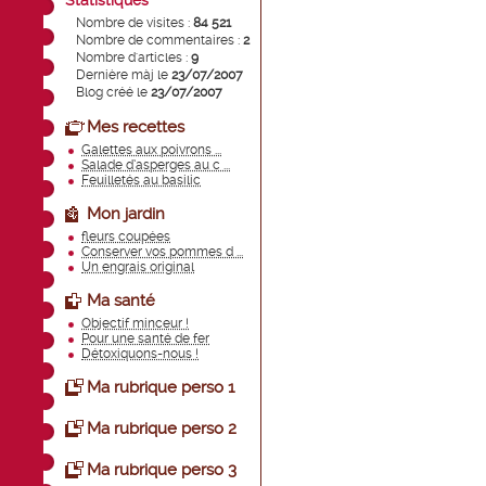
Statistiques
Nombre de visites :
84 521
Nombre de commentaires :
2
Nombre d'articles :
9
Dernière màj le
23/07/2007
Blog créé le
23/07/2007
Mes recettes
Galettes aux poivrons ...
Salade d’asperges au c ...
Feuilletés au basilic
Mon jardin
fleurs coupées
Conserver vos pommes d ...
Un engrais original
Ma santé
Objectif minceur !
Pour une santé de fer
Détoxiquons-nous !
Ma rubrique perso 1
Ma rubrique perso 2
Ma rubrique perso 3