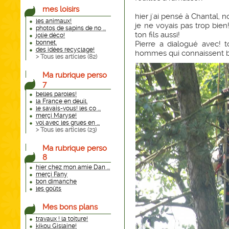
mes loisirs
hier j'ai pensé à Chantal, n
les animaux!
je ne voyais pas trop bien!
photos de sapins de no ...
ton fils aussi!
jolie déco!
bonnet.
Pierre a dialogué avec! t
des idées recyclage!
hommes qui connaissent bi
> Tous les articles (
82
)
Ma rubrique perso
7
belles paroles!
la France en deuil.
le savais-vous! les co ...
merçi Maryse!
vol avec les grues en ...
> Tous les articles (
23
)
Ma rubrique perso
8
hier chez mon amie Dan ...
merçi Fany
bon dimanche
les goûts
Mes bons plans
travaux ! la toiture!
kikou Gislaine!