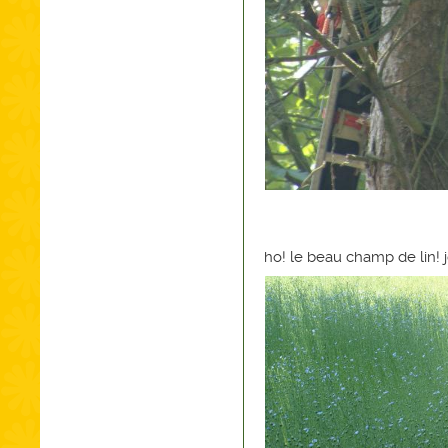
ho! le beau champ de lin! j