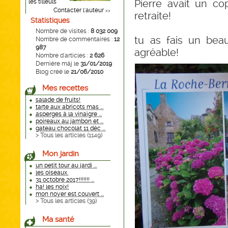
Pierre avait un co
les tilleuls
Contacter l'auteur
>>
retraite!
Statistiques
Nombre de visites :
8 032 009
tu as fais un beau
Nombre de commentaires :
12
987
agréable!
Nombre d'articles :
2 626
Dernière màj le
31/01/2019
Blog créé le
21/06/2010
Mes recettes
salade de fruits!
tarte aux abricots mas ...
asperges à la vinaigre ...
poireaux au jambon et ...
gateau chocolat 11 déc ...
> Tous les articles (
1149
)
Mon jardin
un petit tour au jardi ...
les oiseaux.
31 octobre 2017!!!!!!! ...
ha! les noix!
mon noyer est couvert ...
> Tous les articles (
39
)
Ma santé