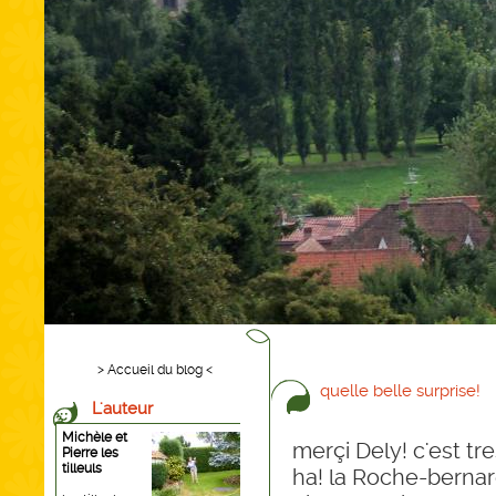
> Accueil du blog <
quelle belle surprise!
L'auteur
Michèle et
merçi Dely! c'est tre
Pierre les
tilleuls
ha! la Roche-bernar