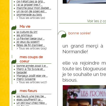
ce n'était pas la grip ...
j'ai la grippe! tres f ...
marche pour mon diabèt ...
un rayon de soleil est ...
promenade au bois
> Tous les articles (
20
)
Voir
les
2
co
Ma vie
la culture du lin!
bonne soirée!
les animaux
13 Février! belle jour ...
je veux du soleil!!!
un grand merçi à 
fêtes de fin d'année! ...
> Tous les articles (
205
)
Normandie!
mes coups de
coeur
elle va rejoindre 
bonne année 2019! il e ...
toute les blogueuses
Merçi à Toi Sylvie et ...
ballade!
je te souhaite un t
Margaux 2018! elle vie ...
bisous.
merçi Gislaine
> Tous les articles (
407
)
mes fleurs
les fleurs une tres be ...
elles souffrent!!! la ...
un ptit tour chez Hélo ...