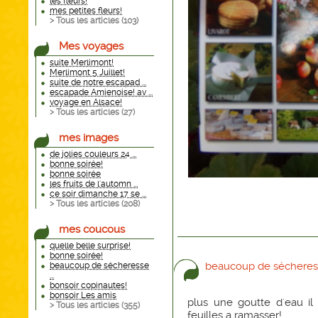
les fleurs!
mes petites fleurs!
> Tous les articles (
103
)
Mes voyages
suite Merlimont!
Merlimont 5 Juillet!
suite de notre escapad ...
escapade Amienoise! av ...
voyage en Alsace!
> Tous les articles (
27
)
mes images
de jolies couleurs 24 ...
bonne soirée!
bonne soirée
les fruits de l'automn ...
ce soir dimanche 17 se ...
> Tous les articles (
208
)
mes coucous
quelle belle surprise!
bonne soirée!
beaucoup de sécheres
beaucoup de sécheresse
...
bonsoir copinautes!
bonsoir Les amis
plus une goutte d'eau il
> Tous les articles (
355
)
feuilles a ramasser!