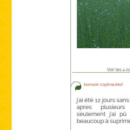
Voir
les
4
co
bonsoir copinautes!
j'ai été 12 jours sa
apres plusieurs 
seulement j'ai pû 
beaucoup à suprimer