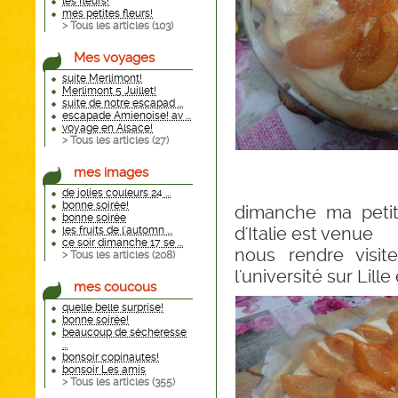
les fleurs!
mes petites fleurs!
> Tous les articles (
103
)
Mes voyages
suite Merlimont!
Merlimont 5 Juillet!
suite de notre escapad ...
escapade Amienoise! av ...
voyage en Alsace!
> Tous les articles (
27
)
mes images
de jolies couleurs 24 ...
bonne soirée!
dimanche ma petite
bonne soirée
d'Italie est venue
les fruits de l'automn ...
ce soir dimanche 17 se ...
nous rendre visite
> Tous les articles (
208
)
l'université sur Lil
mes coucous
quelle belle surprise!
bonne soirée!
beaucoup de sécheresse
...
bonsoir copinautes!
bonsoir Les amis
> Tous les articles (
355
)