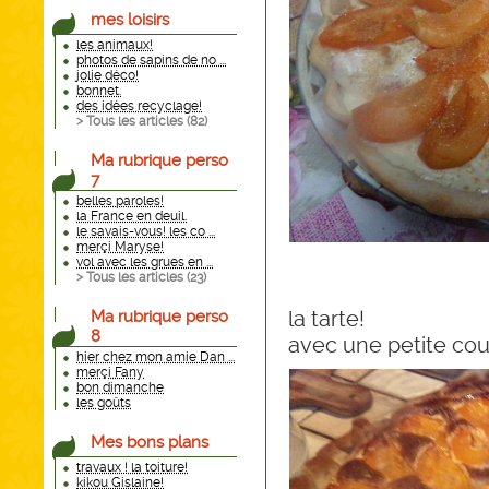
mes loisirs
les animaux!
photos de sapins de no ...
jolie déco!
bonnet.
des idées recyclage!
> Tous les articles (
82
)
Ma rubrique perso
7
belles paroles!
la France en deuil.
le savais-vous! les co ...
merçi Maryse!
vol avec les grues en ...
> Tous les articles (
23
)
la tarte!
Ma rubrique perso
8
avec une petite cou
hier chez mon amie Dan ...
merçi Fany
bon dimanche
les goûts
Mes bons plans
travaux ! la toiture!
kikou Gislaine!