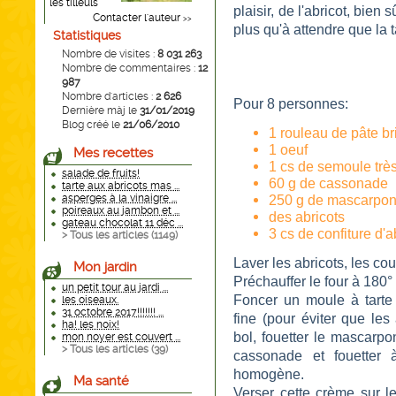
les tilleuls
plaisir, de l'abricot, bie
Contacter l'auteur
>>
plus qu'à attendre que la t
Statistiques
Nombre de visites :
8 031 263
Nombre de commentaires :
12
987
Nombre d'articles :
2 626
Pour 8 personnes:
Dernière màj le
31/01/2019
Blog créé le
21/06/2010
1 rouleau de pâte br
1 oeuf
Mes recettes
1 cs de semoule très
salade de fruits!
60 g de cassonade
tarte aux abricots mas ...
asperges à la vinaigre ...
250 g de mascarpo
poireaux au jambon et ...
des abricots
gateau chocolat 11 déc ...
3 cs de confiture d'a
> Tous les articles (
1149
)
Laver les abricots, les co
Mon jardin
Préchauffer le four à 180°
un petit tour au jardi ...
Foncer un moule à tarte
les oiseaux.
31 octobre 2017!!!!!!! ...
fine (pour éviter que les
ha! les noix!
bol, fouetter le mascarpon
mon noyer est couvert ...
> Tous les articles (
39
)
cassonade et fouetter
homogène.
Ma santé
Verser cette crème sur le