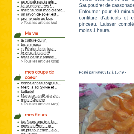
ce n'était pas la grip ...
Saupoudrer de cassonad
j'ai la grippe! tres f ...
marche pour mon diabèt ...
Enfourner pour 40 minutes
un rayon de soleil est ...
confiture d'abricots et 
promenade au bois
> Tous les articles (
20
)
pinceau. Laisser complèt
moins 1 heure.
Ma vie
la culture du lin!
les animaux
13 Février! belle jour ...
je veux du soleil!!!
fêtes de fin d'année! ...
> Tous les articles (
205
)
mes coups de
Posté par kate0312 à 15:49 -
T
coeur
bonne année 2019! il e ...
Merçi à Toi Sylvie et ...
ballade!
Margaux 2018! elle vie ...
merçi Gislaine
> Tous les articles (
407
)
mes fleurs
les fleurs une tres be ...
elles souffrent!!! la ...
un ptit tour chez Hélo ...