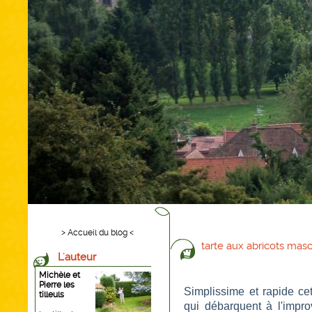
> Accueil du blog <
tarte aux abricots mas
L'auteur
Michèle et
Pierre les
Simplissime et rapide cet
tilleuls
qui débarquent à l'impro