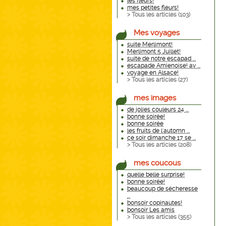
les fleurs!
mes petites fleurs!
> Tous les articles (
103
)
Mes voyages
suite Merlimont!
Merlimont 5 Juillet!
suite de notre escapad ...
escapade Amienoise! av ...
voyage en Alsace!
> Tous les articles (
27
)
mes images
de jolies couleurs 24 ...
bonne soirée!
bonne soirée
les fruits de l'automn ...
ce soir dimanche 17 se ...
> Tous les articles (
208
)
mes coucous
quelle belle surprise!
bonne soirée!
beaucoup de sécheresse
...
bonsoir copinautes!
bonsoir Les amis
> Tous les articles (
355
)