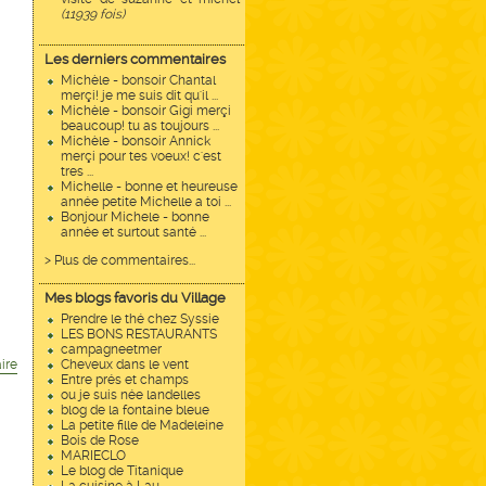
(11939 fois)
Les derniers commentaires
Michèle - bonsoir Chantal
merçi! je me suis dit qu'il ...
Michèle - bonsoir Gigi merçi
beaucoup! tu as toujours ...
Michèle - bonsoir Annick
merçi pour tes voeux! c'est
tres ...
Michelle - bonne et heureuse
année petite Michelle a toi ...
Bonjour Michele - bonne
année et surtout santé ...
> Plus de commentaires...
Mes blogs favoris du Village
Prendre le thé chez Syssie
LES BONS RESTAURANTS
campagneetmer
ire
Cheveux dans le vent
Entre prés et champs
ou je suis née landelles
blog de la fontaine bleue
La petite fille de Madeleine
Bois de Rose
MARIECLO
Le blog de Titanique