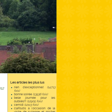
Les articles les plus lus
rien d'exceptionnel!
(14713
12
fois)
bonne soirée
(13936 fois)
belle journée pour les
oubliés!!!
(12905 fois)
cemidi
(12113 fois)
clafoutis a l'occasion de la
visite de suzanne et michel