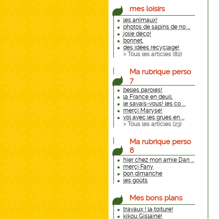
mes loisirs
les animaux!
photos de sapins de no ...
jolie déco!
bonnet.
des idées recyclage!
> Tous les articles (
82
)
Ma rubrique perso
7
belles paroles!
la France en deuil.
le savais-vous! les co ...
merçi Maryse!
vol avec les grues en ...
> Tous les articles (
23
)
Ma rubrique perso
8
hier chez mon amie Dan ...
merçi Fany
bon dimanche
les goûts
Mes bons plans
travaux ! la toiture!
kikou Gislaine!