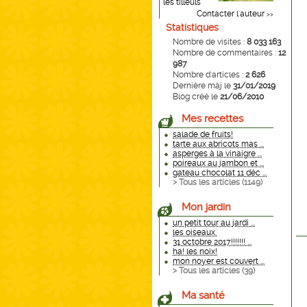
les tilleuls
Contacter l'auteur
>>
Statistiques
Nombre de visites :
8 033 163
Nombre de commentaires :
12
987
Nombre d'articles :
2 626
Dernière màj le
31/01/2019
Blog créé le
21/06/2010
Mes recettes
salade de fruits!
tarte aux abricots mas ...
asperges à la vinaigre ...
poireaux au jambon et ...
gateau chocolat 11 déc ...
> Tous les articles (
1149
)
Mon jardin
un petit tour au jardi ...
les oiseaux.
31 octobre 2017!!!!!!! ...
ha! les noix!
mon noyer est couvert ...
> Tous les articles (
39
)
Ma santé