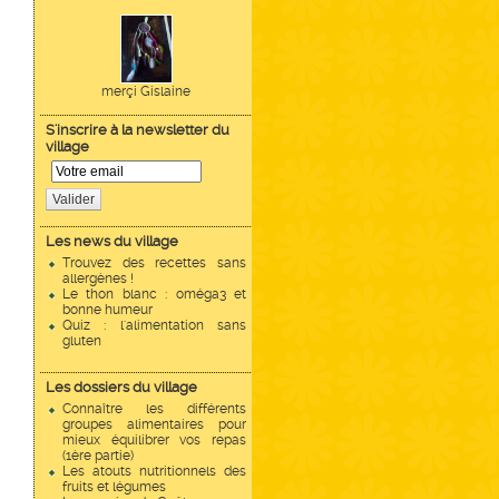
merçi Gislaine
S'inscrire à la newsletter du
village
Valider
Les news du village
Trouvez des recettes sans
allergènes !
Le thon blanc : oméga3 et
bonne humeur
Quiz : l'alimentation sans
gluten
Les dossiers du village
Connaître les différents
groupes alimentaires pour
mieux équilibrer vos repas
(1ère partie)
Les atouts nutritionnels des
fruits et légumes