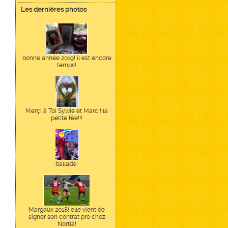
Les dernières photos
bonne année 2019! il est encore
temps!
Merçi à Toi Sylvie et Marc!!!la
petite fée!!!
ballade!
Margaux 2018! elle vient de
signer son contrat pro chez
Nortia!