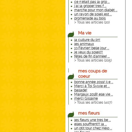
ce n'était pas la grip ...
j'ai la grippe! tres f ...
marche pour mon diabèt ...
un rayon de soleil est ...
promenade au bois
> Tous les articles (
20
)
Ma vie
la culture du lin!
les animaux
13 Février! belle jour ...
je veux du soleil!!!
fêtes de fin d'année! ...
> Tous les articles (
205
)
mes coups de
coeur
bonne année 2019! il e ...
Merçi à Toi Sylvie et ...
ballade!
Margaux 2018! elle vie ...
merçi Gislaine
> Tous les articles (
407
)
mes fleurs
les fleurs une tres be ...
elles souffrent!!! la ...
un ptit tour chez Hélo ...