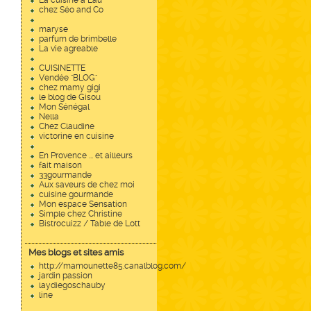
La cuisine à Lau
chez Séo and Co
maryse
parfum de brimbelle
La vie agreable
CUISINETTE
Vendée "BLOG"
chez mamy gigi
le blog de Gisou
Mon Sénégal
Nella
Chez Claudine
victorine en cuisine
En Provence ... et ailleurs
fait maison
33gourmande
Aux saveurs de chez moi
cuisine gourmande
Mon espace Sensation
Simple chez Christine
Bistrocuizz / Table de Lott
Mes blogs et sites amis
http://mamounette85.canalblog.com/
jardin passion
laydiegoschauby
line