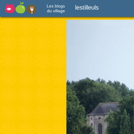
Les blogs
lestilleuls
du village