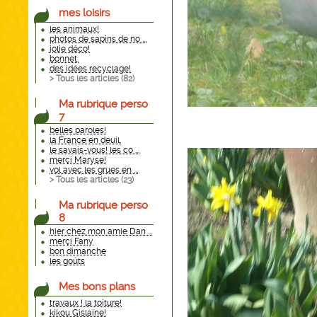
mes loisirs
les animaux!
photos de sapins de no ...
jolie déco!
bonnet.
des idées recyclage!
> Tous les articles (
82
)
Ma rubrique perso
7
belles paroles!
la France en deuil.
le savais-vous! les co ...
merçi Maryse!
vol avec les grues en ...
> Tous les articles (
23
)
Ma rubrique perso
8
hier chez mon amie Dan ...
merçi Fany
bon dimanche
les goûts
Mes bons plans
travaux ! la toiture!
kikou Gislaine!