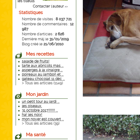
les tilleuls
Contacter l'auteur
>>
Statistiques
Nombre de visites :
8 037 721
Nombre de commentaires :
12
987
Nombre d'articles :
2 626
Dernière màj le
31/01/2019
Blog créé le
21/06/2010
Mes recettes
salade de fruits!
tarte aux abricots mas ...
asperges à la vinaigre ...
poireaux au jambon et ...
gateau chocolat 11 déc ...
> Tous les articles (
1149
)
Mon jardin
un petit tour au jardi ...
les oiseaux.
31 octobre 2017!!!!!!! ...
ha! les noix!
mon noyer est couvert ...
> Tous les articles (
39
)
Ma santé