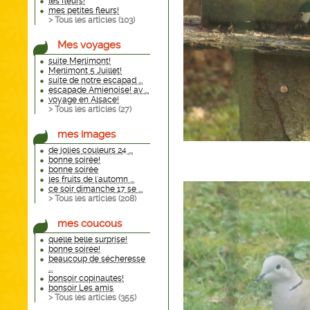
les fleurs!
mes petites fleurs!
> Tous les articles (
103
)
Mes voyages
suite Merlimont!
Merlimont 5 Juillet!
suite de notre escapad ...
escapade Amienoise! av ...
voyage en Alsace!
> Tous les articles (
27
)
mes images
de jolies couleurs 24 ...
bonne soirée!
bonne soirée
les fruits de l'automn ...
ce soir dimanche 17 se ...
> Tous les articles (
208
)
mes coucous
quelle belle surprise!
bonne soirée!
beaucoup de sécheresse
...
bonsoir copinautes!
bonsoir Les amis
> Tous les articles (
355
)