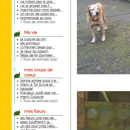
ce n'était pas la grip ...
j'ai la grippe! tres f ...
marche pour mon diabèt ...
un rayon de soleil est ...
promenade au bois
> Tous les articles (
20
)
Ma vie
la culture du lin!
les animaux
13 Février! belle jour ...
je veux du soleil!!!
fêtes de fin d'année! ...
> Tous les articles (
205
)
mes coups de
coeur
bonne année 2019! il e ...
Merçi à Toi Sylvie et ...
ballade!
Margaux 2018! elle vie ...
merçi Gislaine
> Tous les articles (
407
)
mes fleurs
les fleurs une tres be ...
elles souffrent!!! la ...
un ptit tour chez Hélo ...