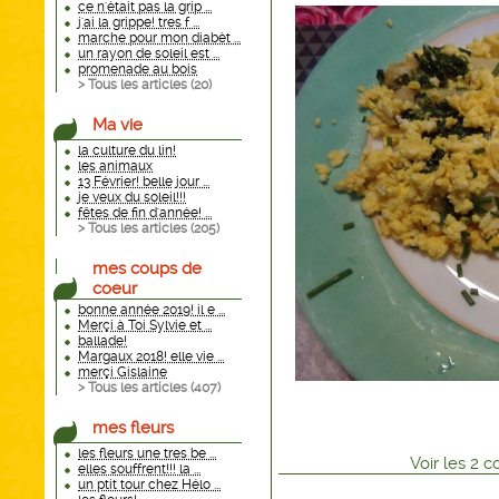
ce n'était pas la grip ...
j'ai la grippe! tres f ...
marche pour mon diabèt ...
un rayon de soleil est ...
promenade au bois
> Tous les articles (
20
)
Ma vie
la culture du lin!
les animaux
13 Février! belle jour ...
je veux du soleil!!!
fêtes de fin d'année! ...
> Tous les articles (
205
)
mes coups de
coeur
bonne année 2019! il e ...
Merçi à Toi Sylvie et ...
ballade!
Margaux 2018! elle vie ...
merçi Gislaine
> Tous les articles (
407
)
mes fleurs
les fleurs une tres be ...
Voir
les
2
co
elles souffrent!!! la ...
un ptit tour chez Hélo ...