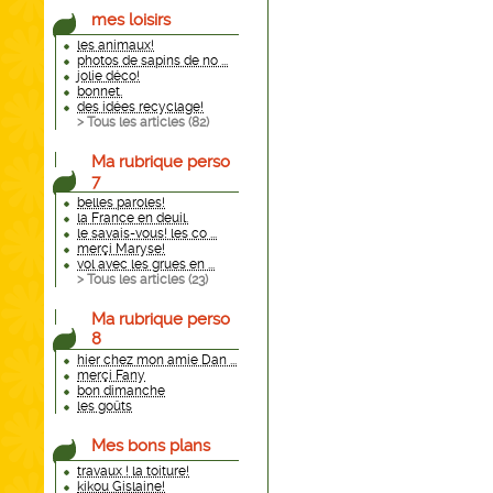
mes loisirs
les animaux!
photos de sapins de no ...
jolie déco!
bonnet.
des idées recyclage!
> Tous les articles (
82
)
Ma rubrique perso
7
belles paroles!
la France en deuil.
le savais-vous! les co ...
merçi Maryse!
vol avec les grues en ...
> Tous les articles (
23
)
Ma rubrique perso
8
hier chez mon amie Dan ...
merçi Fany
bon dimanche
les goûts
Mes bons plans
travaux ! la toiture!
kikou Gislaine!