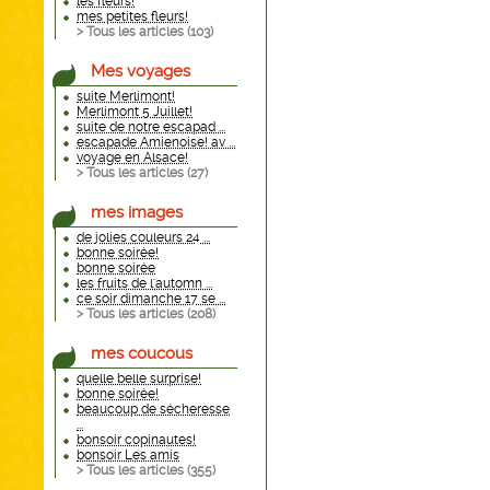
les fleurs!
mes petites fleurs!
> Tous les articles (
103
)
Mes voyages
suite Merlimont!
Merlimont 5 Juillet!
suite de notre escapad ...
escapade Amienoise! av ...
voyage en Alsace!
> Tous les articles (
27
)
mes images
de jolies couleurs 24 ...
bonne soirée!
bonne soirée
les fruits de l'automn ...
ce soir dimanche 17 se ...
> Tous les articles (
208
)
mes coucous
quelle belle surprise!
bonne soirée!
beaucoup de sécheresse
...
bonsoir copinautes!
bonsoir Les amis
> Tous les articles (
355
)