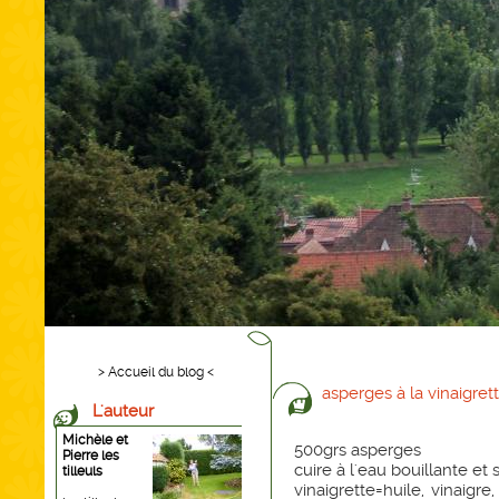
> Accueil du blog <
asperges à la vinaigret
L'auteur
Michèle et
500grs asperges
Pierre les
cuire à l'eau bouillante et
tilleuls
vinaigrette=huile, vinaigr