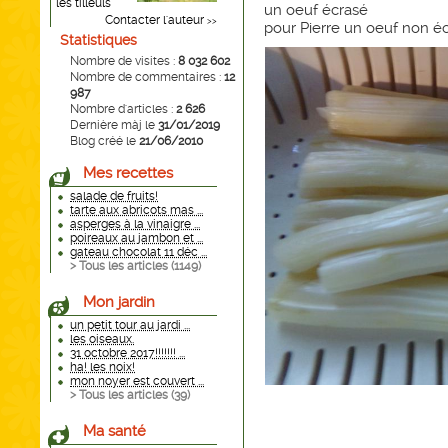
les tilleuls
un oeuf écrasé
Contacter l'auteur
>>
pour Pierre un oeuf non écr
Statistiques
Nombre de visites :
8 032 602
Nombre de commentaires :
12
987
Nombre d'articles :
2 626
Dernière màj le
31/01/2019
Blog créé le
21/06/2010
Mes recettes
salade de fruits!
tarte aux abricots mas ...
asperges à la vinaigre ...
poireaux au jambon et ...
gateau chocolat 11 déc ...
> Tous les articles (
1149
)
Mon jardin
un petit tour au jardi ...
les oiseaux.
31 octobre 2017!!!!!!! ...
ha! les noix!
mon noyer est couvert ...
> Tous les articles (
39
)
Ma santé