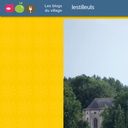
Les blogs
lestilleuls
du village