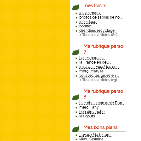
mes loisirs
les animaux!
photos de sapins de no ...
jolie déco!
bonnet.
des idées recyclage!
> Tous les articles (
82
)
Ma rubrique perso
7
belles paroles!
la France en deuil.
le savais-vous! les co ...
merçi Maryse!
vol avec les grues en ...
> Tous les articles (
23
)
Ma rubrique perso
8
hier chez mon amie Dan ...
merçi Fany
bon dimanche
les goûts
Mes bons plans
travaux ! la toiture!
kikou Gislaine!