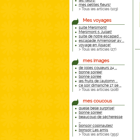
les fleurs!
mes petites fleurs!
> Tous les articles (
103
)
Mes voyages
suite Merlimont!
Merlimont 5 Juillet!
suite de notre escapad ...
escapade Amienoise! av ...
voyage en Alsace!
> Tous les articles (
27
)
mes images
de jolies couleurs 24 ...
bonne soirée!
bonne soirée
les fruits de l'automn ...
ce soir dimanche 17 se ...
> Tous les articles (
208
)
mes coucous
quelle belle surprise!
bonne soirée!
beaucoup de sécheresse
...
bonsoir copinautes!
bonsoir Les amis
> Tous les articles (
355
)