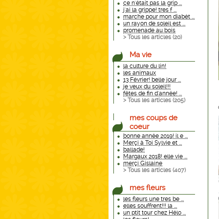
ce n'était pas la grip ...
j'ai la grippe! tres f ...
marche pour mon diabèt ...
un rayon de soleil est ...
promenade au bois
> Tous les articles (
20
)
Ma vie
la culture du lin!
les animaux
13 Février! belle jour ...
je veux du soleil!!!
fêtes de fin d'année! ...
> Tous les articles (
205
)
mes coups de
coeur
bonne année 2019! il e ...
Merçi à Toi Sylvie et ...
ballade!
Margaux 2018! elle vie ...
merçi Gislaine
> Tous les articles (
407
)
mes fleurs
les fleurs une tres be ...
elles souffrent!!! la ...
un ptit tour chez Hélo ...