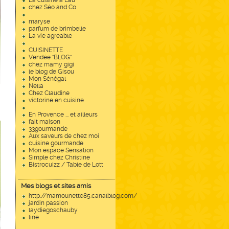
La cuisine à Lau
chez Séo and Co
maryse
parfum de brimbelle
La vie agreable
CUISINETTE
Vendée "BLOG"
chez mamy gigi
le blog de Gisou
Mon Sénégal
Nella
Chez Claudine
victorine en cuisine
En Provence ... et ailleurs
fait maison
33gourmande
Aux saveurs de chez moi
cuisine gourmande
Mon espace Sensation
Simple chez Christine
Bistrocuizz / Table de Lott
Mes blogs et sites amis
http://mamounette85.canalblog.com/
jardin passion
laydiegoschauby
line