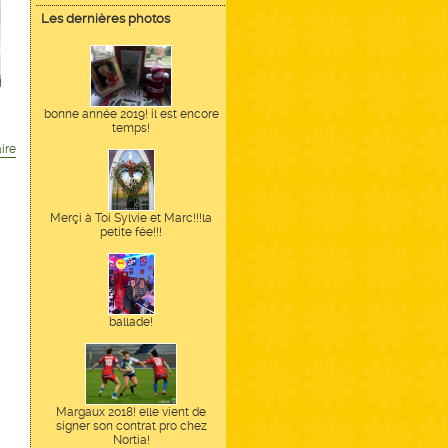
Les dernières photos
bonne année 2019! il est encore
temps!
ire
Merçi à Toi Sylvie et Marc!!!la
petite fée!!!
ballade!
Margaux 2018! elle vient de
signer son contrat pro chez
Nortia!