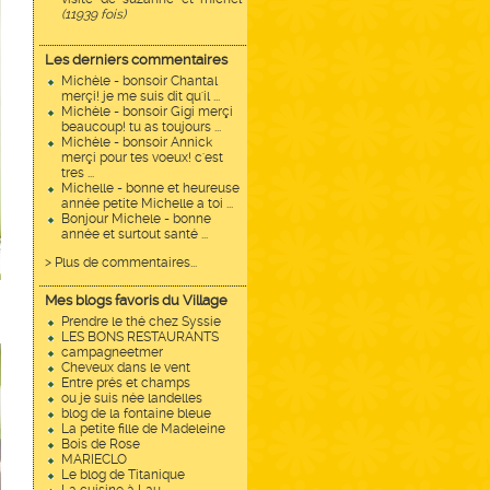
(11939 fois)
Les derniers commentaires
Michèle - bonsoir Chantal
merçi! je me suis dit qu'il ...
Michèle - bonsoir Gigi merçi
beaucoup! tu as toujours ...
Michèle - bonsoir Annick
merçi pour tes voeux! c'est
tres ...
Michelle - bonne et heureuse
année petite Michelle a toi ...
Bonjour Michele - bonne
année et surtout santé ...
> Plus de commentaires...
Mes blogs favoris du Village
Prendre le thé chez Syssie
LES BONS RESTAURANTS
campagneetmer
Cheveux dans le vent
Entre prés et champs
ou je suis née landelles
blog de la fontaine bleue
La petite fille de Madeleine
Bois de Rose
MARIECLO
Le blog de Titanique