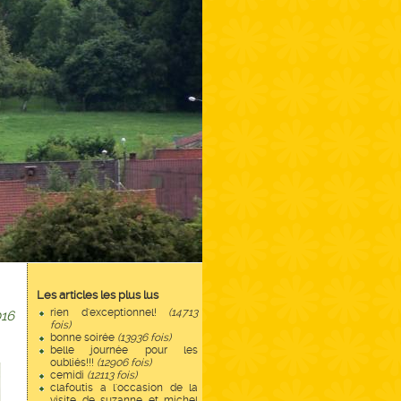
Les articles les plus lus
rien d'exceptionnel!
(14713
16
fois)
bonne soirée
(13936 fois)
belle journée pour les
oubliés!!!
(12906 fois)
cemidi
(12113 fois)
clafoutis a l'occasion de la
visite de suzanne et michel