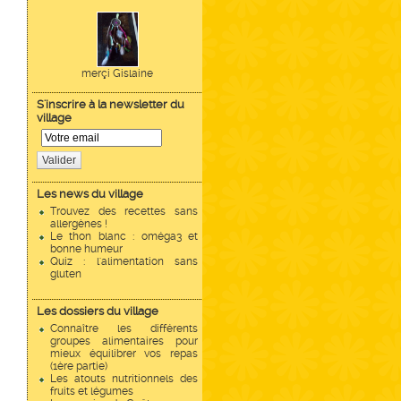
merçi Gislaine
S'inscrire à la newsletter du
village
Valider
Les news du village
Trouvez des recettes sans
allergènes !
Le thon blanc : oméga3 et
bonne humeur
Quiz : l'alimentation sans
gluten
Les dossiers du village
Connaître les différents
groupes alimentaires pour
mieux équilibrer vos repas
(1ère partie)
Les atouts nutritionnels des
fruits et légumes