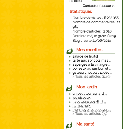
les tilleuls
Contacter l'auteur
>>
Statistiques
Nombre de visites :
8 033 355
Nombre de commentaires :
12
987
Nombre d'articles :
2 626
Dernière màj le
31/01/2019
Blog créé le
21/06/2010
Mes recettes
salade de fruits!
tarte aux abricots mas ...
asperges à la vinaigre ...
poireaux au jambon et ...
gateau chocolat 11 déc ...
> Tous les articles (
1149
)
Mon jardin
un petit tour au jardi ...
les oiseaux.
31 octobre 2017!!!!!!! ...
ha! les noix!
mon noyer est couvert ...
> Tous les articles (
39
)
Ma santé