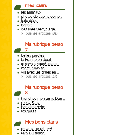
mes loisirs
les animaux!
photos de sapins de no ...
jolie déco!
bonnet.
des idées recyclage!
> Tous les articles (
82
)
Ma rubrique perso
7
belles paroles!
la France en deuil.
le savais-vous! les co ...
merçi Maryse!
vol avec les grues en ...
> Tous les articles (
23
)
Ma rubrique perso
8
hier chez mon amie Dan ...
merçi Fany
bon dimanche
les goûts
Mes bons plans
travaux ! la toiture!
kikou Gislaine!