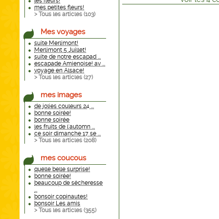
les fleurs!
mes petites fleurs!
> Tous les articles (
103
)
Mes voyages
suite Merlimont!
Merlimont 5 Juillet!
suite de notre escapad ...
escapade Amienoise! av ...
voyage en Alsace!
> Tous les articles (
27
)
mes images
de jolies couleurs 24 ...
bonne soirée!
bonne soirée
les fruits de l'automn ...
ce soir dimanche 17 se ...
> Tous les articles (
208
)
mes coucous
quelle belle surprise!
bonne soirée!
beaucoup de sécheresse
...
bonsoir copinautes!
bonsoir Les amis
> Tous les articles (
355
)