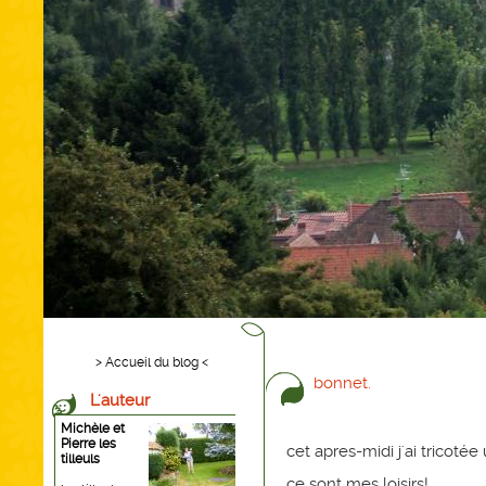
> Accueil du blog <
bonnet.
L'auteur
Michèle et
Pierre les
cet apres-midi j'ai tricoté
tilleuls
ce sont mes loisirs!