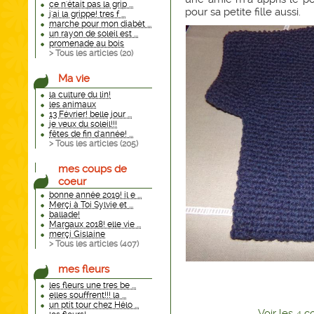
ce n'était pas la grip ...
pour sa petite fille aussi.
j'ai la grippe! tres f ...
marche pour mon diabèt ...
un rayon de soleil est ...
promenade au bois
> Tous les articles (
20
)
Ma vie
la culture du lin!
les animaux
13 Février! belle jour ...
je veux du soleil!!!
fêtes de fin d'année! ...
> Tous les articles (
205
)
mes coups de
coeur
bonne année 2019! il e ...
Merçi à Toi Sylvie et ...
ballade!
Margaux 2018! elle vie ...
merçi Gislaine
> Tous les articles (
407
)
mes fleurs
les fleurs une tres be ...
elles souffrent!!! la ...
un ptit tour chez Hélo ...
Voir
les
4
co