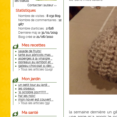
les tilleuls
Contacter l'auteur
>>
Statistiques
Nombre de visites :
8 032 809
Nombre de commentaires :
12
987
Nombre d'articles :
2 626
Dernière màj le
31/01/2019
Blog créé le
21/06/2010
Mes recettes
salade de fruits!
tarte aux abricots mas ...
asperges à la vinaigre ...
poireaux au jambon et ...
gateau chocolat 11 déc ...
> Tous les articles (
1149
)
Mon jardin
un petit tour au jardi ...
les oiseaux.
31 octobre 2017!!!!!!! ...
ha! les noix!
mon noyer est couvert ...
> Tous les articles (
39
)
la semaine dernière un gil
Ma santé
une amie m'a appris le poi