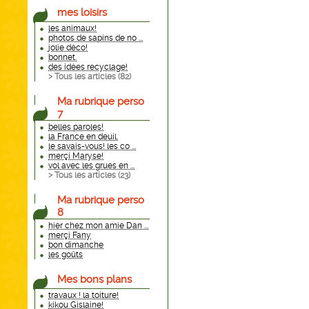
mes loisirs
les animaux!
photos de sapins de no ...
jolie déco!
bonnet.
des idées recyclage!
> Tous les articles (
82
)
Ma rubrique perso
7
belles paroles!
la France en deuil.
le savais-vous! les co ...
merçi Maryse!
vol avec les grues en ...
> Tous les articles (
23
)
Ma rubrique perso
8
hier chez mon amie Dan ...
merçi Fany
bon dimanche
les goûts
Mes bons plans
travaux ! la toiture!
kikou Gislaine!