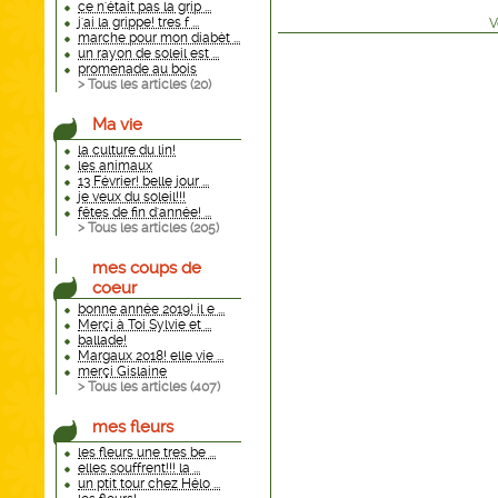
ce n'était pas la grip ...
j'ai la grippe! tres f ...
V
marche pour mon diabèt ...
un rayon de soleil est ...
promenade au bois
> Tous les articles (
20
)
Ma vie
la culture du lin!
les animaux
13 Février! belle jour ...
je veux du soleil!!!
fêtes de fin d'année! ...
> Tous les articles (
205
)
mes coups de
coeur
bonne année 2019! il e ...
Merçi à Toi Sylvie et ...
ballade!
Margaux 2018! elle vie ...
merçi Gislaine
> Tous les articles (
407
)
mes fleurs
les fleurs une tres be ...
elles souffrent!!! la ...
un ptit tour chez Hélo ...