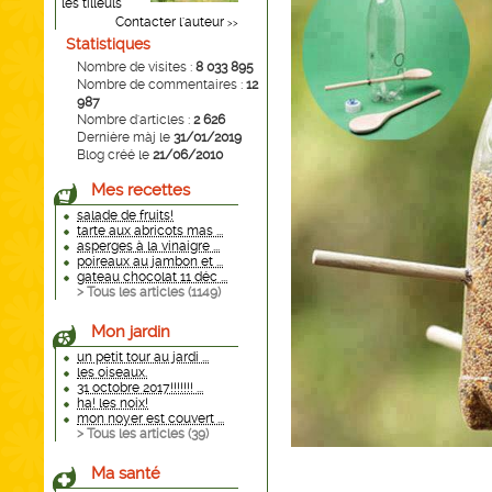
les tilleuls
Contacter l'auteur
>>
Statistiques
Nombre de visites :
8 033 895
Nombre de commentaires :
12
987
Nombre d'articles :
2 626
Dernière màj le
31/01/2019
Blog créé le
21/06/2010
Mes recettes
salade de fruits!
tarte aux abricots mas ...
asperges à la vinaigre ...
poireaux au jambon et ...
gateau chocolat 11 déc ...
> Tous les articles (
1149
)
Mon jardin
un petit tour au jardi ...
les oiseaux.
31 octobre 2017!!!!!!! ...
ha! les noix!
mon noyer est couvert ...
> Tous les articles (
39
)
Ma santé