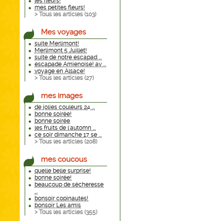
les fleurs!
mes petites fleurs!
> Tous les articles (
103
)
Mes voyages
suite Merlimont!
Merlimont 5 Juillet!
suite de notre escapad ...
escapade Amienoise! av ...
voyage en Alsace!
> Tous les articles (
27
)
mes images
de jolies couleurs 24 ...
bonne soirée!
bonne soirée
les fruits de l'automn ...
ce soir dimanche 17 se ...
> Tous les articles (
208
)
mes coucous
quelle belle surprise!
bonne soirée!
beaucoup de sécheresse
...
bonsoir copinautes!
bonsoir Les amis
> Tous les articles (
355
)