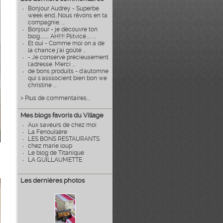
Bonjour Audrey - Superbe
week end...Nous rêvons en ta
compagnie. ...
Bonjour - je découvre ton
blog......... AH!!!! Plitvicé..... ...
Et oui - Comme moi on a de
la chance j’ai goûté ...
- Je conserve précieusement
l'adresse. Merci ...
de bons produits - d'automne
qui s'asssocient bien bon we
christine ...
> Plus de commentaires...
Mes blogs favoris du Village
Aux saveurs de chez moi
La Fenouillère
LES BONS RESTAURANTS
chez marie loup
Le blog de Titanique
LA GUILLAUMETTE
Les dernières photos