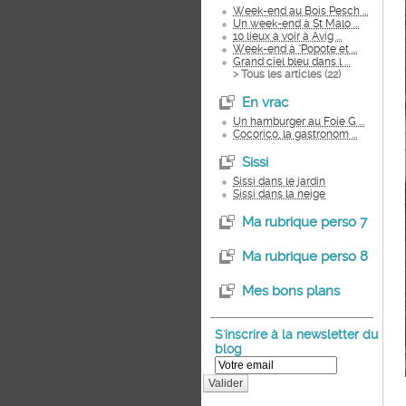
Week-end au Bois Pesch ...
Un week-end à St Malo ...
10 lieux à voir à Avig ...
Week-end à "Popote et ...
Grand ciel bleu dans l ...
> Tous les articles (
22
)
En vrac
Un hamburger au Foie G ...
Cocorico, la gastronom ...
Sissi
Sissi dans le jardin
Sissi dans la neige
Ma rubrique perso 7
Ma rubrique perso 8
Mes bons plans
S'inscrire à la newsletter du
blog
Valider