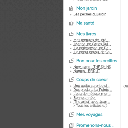
Mon jardin
Les pêches du jardin
Ma santé
Mes livres
Mes lectures de l'été. ...
"Marina" de Carlos Rui ...
"La délicatesse" de Da ...
"Le coeur cousu" de Ca ...
Bon pour les oreilles
New slang - THE SHINS
Nantes - BEIRUT
Coups de coeur
Une petite surprise si ...
On
Des produits La Pointe ...
L'eau de mélisse, mon ...
Bonne année !
"The artist" avec Jean ...
> Tous les articles (
13
)
Mes voyages
Promenons-nous ...