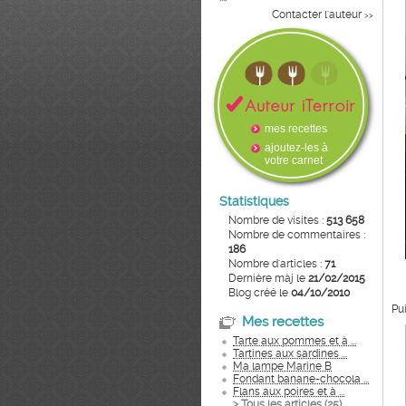
Contacter l'auteur
>>
mes recettes
ajoutez-les à
votre carnet
Statistiques
Nombre de visites :
513 658
Nombre de commentaires :
186
Nombre d'articles :
71
Dernière màj le
21/02/2015
Blog créé le
04/10/2010
Pu
Mes recettes
Tarte aux pommes et à ...
Tartines aux sardines ...
Ma lampe Marine B
Fondant banane-chocola ...
Flans aux poires et à ...
> Tous les articles (
25
)