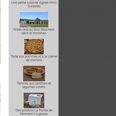
Une petite surprise signée Mimi
Gwastell
Week-end au Bois Peschard,
dans le Morbihan
Tarte aux pommes et à la crème
de marrons
Tartines aux sardines et
légumes confits
Des produits La Pointe de
Penmarc'h à goûter