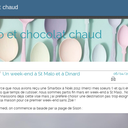
at chaud
o et chocolat chaud
Un week-end à St Malo et à Dinard
06/04/2
rce que nous avions reçu une Smarbox à Noël 2012 (merci mes soeurs !) et qu'il ét
us que temps de l'utiliser, nous sommes partis fin mars en week-end à St Malo... N
nnaissions déjà cette ville mais j'ai préféré choisir une destination pas trop éloig
 la maison pour ce premier week-end sans Zoé !
medi, on commence la balade par la plage de Sillon :