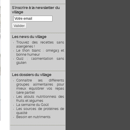
S'inscrire à la newsletter du
village
Valider
Les news du village
Trouvez des recettes sans
allergènes !
Le thon blanc : oméga3 et
bonne humeur
Quiz : l'alimentation sans
gluten
Les dossiers du village
Connaître les différents
groupes alimentaires pour
mieux équilibrer vos repas
(1ère partie)
Les atouts nutritionnels des
fruits et légumes
La semaine du Goût
Les sources de protéines de
qualité
Besoin en nutriments