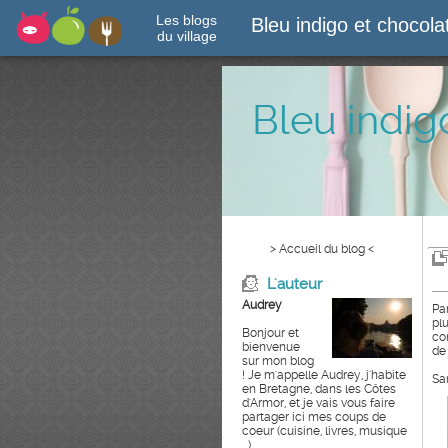
Les blogs
Bleu indigo et chocol
du village
Bleu indig
> Accueil du blog <
L'auteur
Audrey
Pa
pl
Bonjour et
co
bienvenue
de
sur mon blog
! Je m'appelle Audrey, j'habite
Sa
en Bretagne, dans les Côtes
d'Armor, et je vais vous faire
partager ici mes coups de
coeur (cuisine, livres, musique
...)