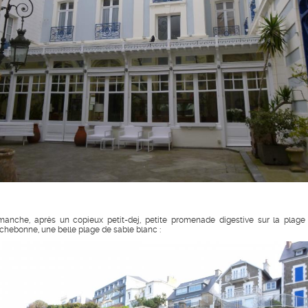
manche, après un copieux petit-dej, petite promenade digestive sur la plage
chebonne, une belle plage de sable blanc :