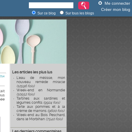
Me connecter
Créer mon blog
Sur ce blog
Sur tous les blogs
Les articles les plus lus
014
L'eau de mélisse, mon
nouveau remède miracle
(12596 fois)
Week-end en Normandie
ait
(10552 fois)
ous
Tartines aux sardines et
née
légumes confits
(9924 fois)
Tarte aux pommes et à la
crème de marrons
(9600 fois)
Week-end au Bois Peschard,
dans le Morbihan
(7540 fois)
Les derniers commentaires