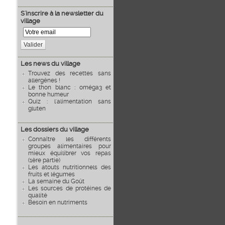
S'inscrire à la newsletter du
village
Valider
Les news du village
Trouvez des recettes sans
allergènes !
Le thon blanc : oméga3 et
bonne humeur
Quiz : l'alimentation sans
gluten
Les dossiers du village
Connaître les différents
groupes alimentaires pour
mieux équilibrer vos repas
(1ère partie)
Les atouts nutritionnels des
fruits et légumes
La semaine du Goût
Les sources de protéines de
qualité
Besoin en nutriments