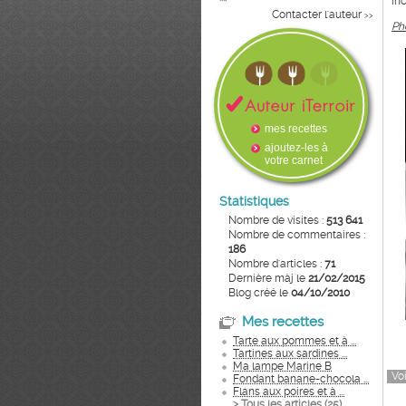
in
Contacter l'auteur
>>
Ph
mes recettes
ajoutez-les à
votre carnet
Statistiques
Nombre de visites :
513 641
Nombre de commentaires :
186
Nombre d'articles :
71
Dernière màj le
21/02/2015
Blog créé le
04/10/2010
Mes recettes
Tarte aux pommes et à ...
Tartines aux sardines ...
Ma lampe Marine B
Voi
Fondant banane-chocola ...
Flans aux poires et à ...
> Tous les articles (
25
)