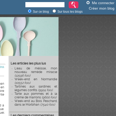
Me connecter
Créer mon blog
Sur ce blog
Sur tous les blogs
Les articles les plus lus
011
L'eau de mélisse, mon
nouveau remède miracle
(12596 fois)
Week-end en Normandie
(10552 fois)
ean
Tartines aux sardines et
 en
légumes confits
(9924 fois)
ire
Tarte aux pommes et à la
nte
crème de marrons
(9600 fois)
Week-end au Bois Peschard,
dans le Morbihan
(7540 fois)
d à
ue.
uel
Les derniers commentaires