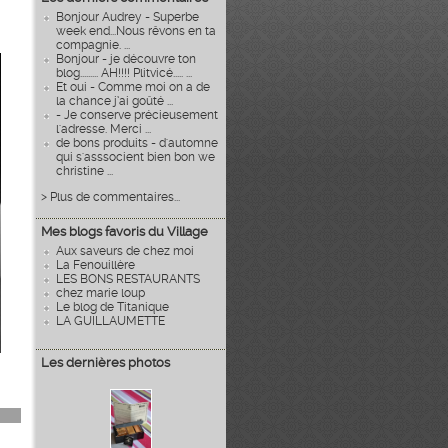
Bonjour Audrey - Superbe
week end...Nous rêvons en ta
compagnie. ...
Bonjour - je découvre ton
blog......... AH!!!! Plitvicé..... ...
Et oui - Comme moi on a de
la chance j’ai goûté ...
- Je conserve précieusement
l'adresse. Merci ...
de bons produits - d'automne
qui s'asssocient bien bon we
christine ...
> Plus de commentaires...
Mes blogs favoris du Village
Aux saveurs de chez moi
La Fenouillère
LES BONS RESTAURANTS
chez marie loup
Le blog de Titanique
LA GUILLAUMETTE
Les dernières photos