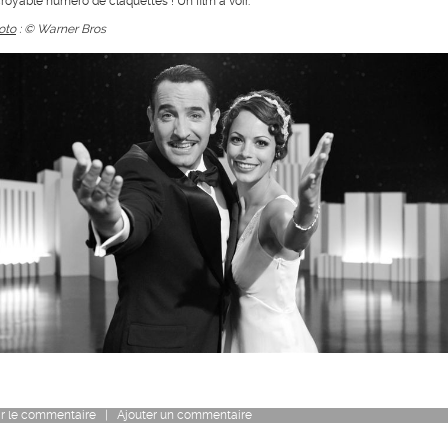
croyable numéro de claquettes ! Un film à voir.
oto
: © Warner Bros
r
le commentaire
|
Ajouter un commentaire