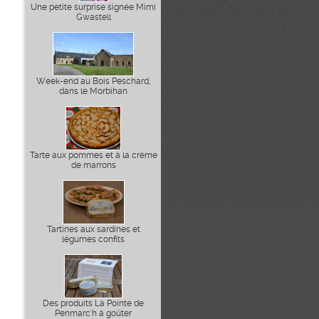
Une petite surprise signée Mimi
Gwastell
Week-end au Bois Peschard,
dans le Morbihan
Tarte aux pommes et à la crème
de marrons
Tartines aux sardines et
légumes confits
Des produits La Pointe de
Penmarc'h à goûter