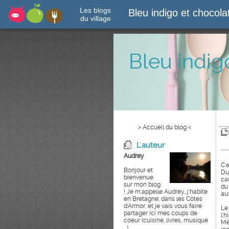
Les blogs
Bleu indigo et chocol
du village
Bleu indig
> Accueil du blog <
L'auteur
Audrey
C'
Bonjour et
Du
bienvenue
cau
sur mon blog
du
! Je m'appelle Audrey, j'habite
aux
en Bretagne, dans les Côtes
d'Armor, et je vais vous faire
Le
partager ici mes coups de
l'
coeur (cuisine, livres, musique
Mê
...)