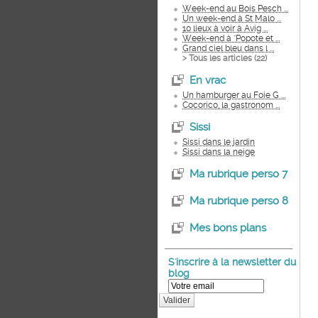
Week-end au Bois Pesch ...
Un week-end à St Malo ...
10 lieux à voir à Avig ...
Week-end à "Popote et ...
Grand ciel bleu dans l ...
> Tous les articles (
22
)
En vrac
Un hamburger au Foie G ...
Cocorico, la gastronom ...
Sissi
Sissi dans le jardin
Sissi dans la neige
Ma rubrique perso 7
Ma rubrique perso 8
Mes bons plans
S'inscrire à la newsletter du
blog
Valider