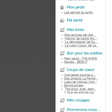
Mon jardin
Les pêches du jardin
Ma santé
Mes livres
Mes lectures de l'été. ...
"Marina" de Carlos Rui ...
"La délicatesse" de Da ...
"Le coeur cousu" de Ca ...
Bon pour les oreilles
New slang - THE SHINS
Nantes - BEIRUT
Coups de coeur
Une petite surprise si ...
Des produits La Pointe ...
L'eau de mélisse, mon ...
Bonne année !
"The artist" avec Jean ...
> Tous les articles (
13
)
Mes voyages
Promenons-nous ...