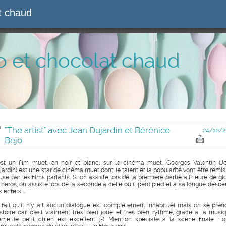
at chaud
o et chocolat chaud
"The artist" avec Jean Dujardin et Bérénice
24/10/2
Bejo
est un film muet, en noir et blanc, sur le cinéma muet. Georges Valentin (J
jardin) est une star de cinéma muet dont le talent et la popularité vont être remis
se par les films parlants. Si on assiste lors de la première partie à l'heure de glo
 héros, on assiste lors de la seconde à celle où il perd pied et à sa longue desce
 enfers ...
 fait qu'il n'y ait aucun dialogue est complètement inhabituel mais on se pren
histoire car c'est vraiment très bien joué et très bien rythmé, grâce à la musiq
me le petit chien est excellent ;-) Mention spéciale à la scène finale : q