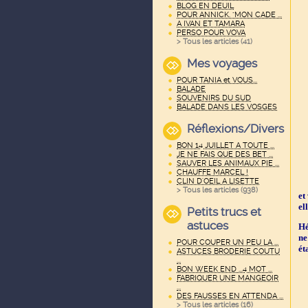
BLOG EN DEUIL
POUR ANNICK. "MON CADE ...
A IVAN ET TAMARA
PERSO POUR VOVA
> Tous les articles (
41
)
Mes voyages
POUR TANIA et VOUS...
BALADE
SOUVENIRS DU SUD
BALADE DANS LES VOSGES
Réflexions/Divers
BON 14 JUILLET A TOUTE ...
JE NE FAIS QUE DES BET ...
SAUVER LES ANIMAUX PIE ...
CHAUFFE MARCEL !
CLIN D'OEIL A LISETTE
> Tous les articles (
938
)
et
el
Petits trucs et
astuces
Hé
ne
POUR COUPER UN PEU LA ...
ét
ASTUCES BRODERIE COUTU
...
BON WEEK END ...4 MOT ...
FABRIQUER UNE MANGEOIR
...
DES FAUSSES EN ATTENDA ...
> Tous les articles (
16
)