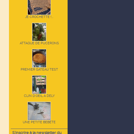
JE CROCHETTE !...
ATTAQUE DE PUCERONS
PREMIER GATEAU TEST
CLIN D'OEIL A DELY
UNE PETITE BEBËTE
S'inscrire à la newsletter du