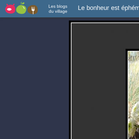
Les blogs
Le bonheur est éphém
du village