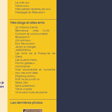
Le chat qui
Nanoucou
Mes petites recettes de coxi
Massages et Relaxation
Mes blogs et sites amis
30 millions d'amis
Bienvenue chez Cryfil -
Coincoin et coincouinette
Bioaddict.fr
clic animaux
Eco Revolution
Jardin-à manger
JARDIPEDIA
Les Amis de la Presqu'île de
Giens
Les quatre mains
Momo gâteaux
monotarcie
Noé biodiversité et humanité
nos vies sont liées
Pildiblog photo
PriÃ¨re de lumiÃ¨re
s je
Radio Zen
Sans prétention
ure
Terre vivante
Vivre sans huile de palme
Les dernières photos