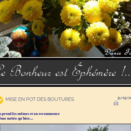
MISE EN POT DES BOUTURES
31/05/2
 prend les mêmes et on recommence
me météo qu'hier....