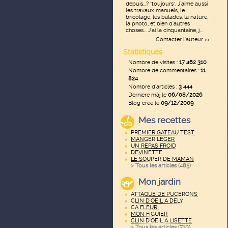
depuis...? "toujours". J'aime aussi
les travaux manuels, le
bricolage, les balades, la nature,
la photo, et bien d'autres
choses... J'ai la cinquantaine, j...
Contacter l'auteur
>>
Statistiques
Nombre de visites :
17 462 310
Nombre de commentaires :
11
824
Nombre d'articles :
3 444
Dernière màj le
06/08/2026
Blog créé le
09/12/2009
Mes recettes
PREMIER GATEAU TEST
MANGER LEGER
UN REPAS FROID
DEVINETTE
LE SOUPER DE MAMAN
> Tous les articles (
485
)
Mon jardin
ATTAQUE DE PUCERONS
CLIN D'OEIL A DELY
CA FLEURI
MON FIGUIER
CLIN D'OEIL A LISETTE
> Tous les articles (
710
)