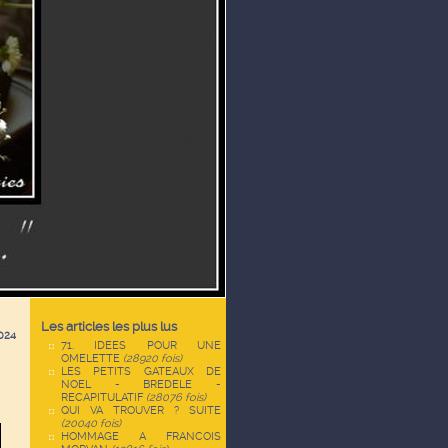
Les articles les plus lus
024
71. IDEES POUR UNE
OMELETTE
(28920 fois)
LES PETITS GATEAUX DE
NOEL - BREDELE -
RECAPITULATIF
(28076 fois)
QUI VA TROUVER ? SUITE
(20040 fois)
HOMMAGE A FRANCOIS