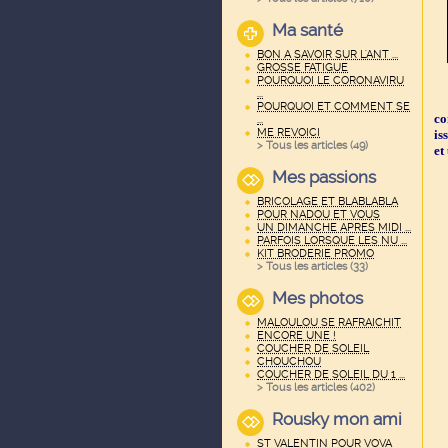
Ma santé
BON A SAVOIR SUR L'ANT ...
GROSSE FATIGUE
POURQUOI LE CORONAVIRU
...
POURQUOI ET COMMENT SE
co
...
ME REVOICI
is
> Tous les articles (
49
)
et
Mes passions
BRICOLAGE ET BLABLABLA
POUR NADOU ET VOUS
UN DIMANCHE APRES MIDI ...
PARFOIS LORSQUE LES NU ...
KIT BRODERIE PROMO
> Tous les articles (
33
)
Mes photos
MALOULOU SE RAFRAICHIT
ENCORE UNE !
COUCHER DE SOLEIL
CHOUCHOU
COUCHER DE SOLEIL DU 1 ...
> Tous les articles (
402
)
Rousky mon ami
ST VALENTIN POUR VOVA