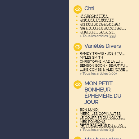
Chti
JE CROCHETTE !...
UNE PETITE BEBËTE
UN PEU DE FRAICHEUR !
MA CHTI LOULOU NE SAIT ...
CLIN D'OEIL A SYLVIE
> Tous les articles (
335
)
Variétés Divers
RANDY TRAVIS - JOSH TU ...
MYLES SMITH
CHRISTOPHE MAE LA LU ...
BENSON BOON - BEAUTIFU ...
LUKE COMBS & ALEX WARE ...
> Tous les articles (
400
)
MON PETIT
BONHEUR
ÉPHÉMÈRE DU
JOUR
BON LUNDI
MERCI LES COPINAUTES
LE COURRIER DU NOUVEL ...
MES POIVRONS
PETIT BONHEUR DU 12 AO ...
> Tous les articles (
13
)