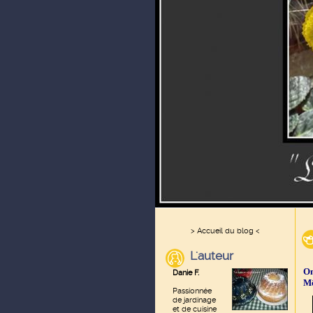
> Accueil du blog <
L'auteur
On
Danie F.
Mê
Passionnée
de jardinage
et de cuisine