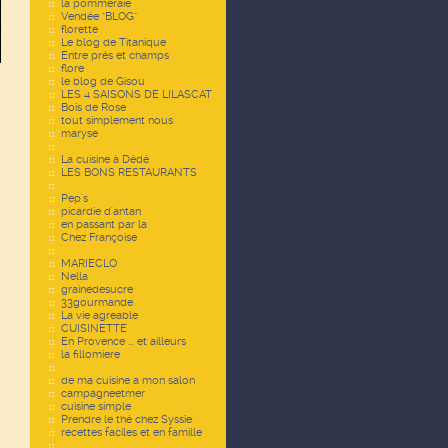
la pommeraie
Vendée "BLOG"
florette
Le blog de Titanique
Entre prés et champs
flore
le blog de Gisou
LES 4 SAISONS DE LILASCAT
Bois de Rose
tout simplement nous
maryse
La cuisine à Dédé
LES BONS RESTAURANTS
Pep's
picardie d'antan
en passant par la
Chez Françoise
MARIECLO
Nella
grainedesucre
33gourmande
La vie agreable
CUISINETTE
En Provence ... et ailleurs
la fillomiere
de ma cuisine a mon salon
campagneetmer
cuisine simple
Prendre le thé chez Syssie
recettes faciles et en famille