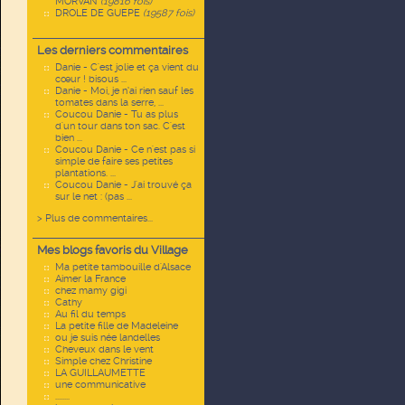
MORVAN
(19816 fois)
DROLE DE GUEPE
(19587 fois)
Les derniers commentaires
Danie - C'est jolie et ça vient du
cœur ! bisous ...
Danie - Moi, je n’ai rien sauf les
tomates dans la serre, ...
Coucou Danie - Tu as plus
d'un tour dans ton sac. C'est
bien ...
Coucou Danie - Ce n'est pas si
simple de faire ses petites
plantations. ...
Coucou Danie - J'ai trouvé ça
sur le net : (pas ...
> Plus de commentaires...
Mes blogs favoris du Village
Ma petite tambouille d'Alsace
Aimer la France
chez mamy gigi
Cathy
Au fil du temps
La petite fille de Madeleine
ou je suis née landelles
Cheveux dans le vent
Simple chez Christine
LA GUILLAUMETTE
une communicative
........