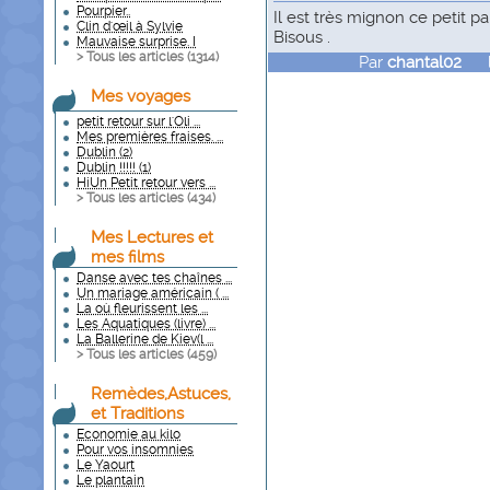
Pourpier..
Il est très mignon ce petit p
Clin d'œil à Sylvie
Bisous .
Mauvaise surprise. I
> Tous les articles (
1314
)
Par
chantal02
le 
Mes voyages
petit retour sur l'Oli ...
Mes premières fraises. ...
Dublin (2)
Dublin !!!!! (1)
HiUn Petit retour vers ...
> Tous les articles (
434
)
Mes Lectures et
mes films
Danse avec tes chaînes ...
Un mariage américain ( ...
La où fleurissent les ...
Les Aquatiques (livre) ...
La Ballerine de Kiev(l ...
> Tous les articles (
459
)
Remèdes,Astuces,
et Traditions
Economie au kilo
Pour vos insomnies
Le Yaourt
Le plantain