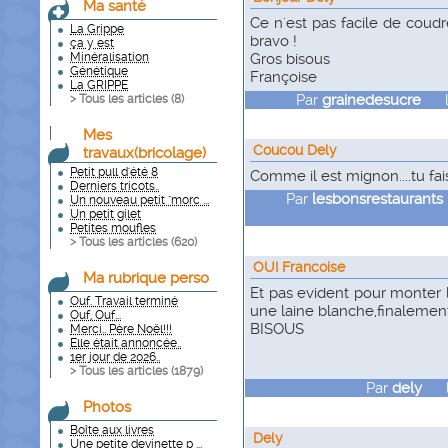
Ma santé
Ce n'est pas facile de coudre
La Grippe
bravo !
ça y est
Minéralisation
Gros bisous
Génétique
Françoise
La GRIPPE
Par
grainedesucre
le 
> Tous les articles (
8
)
Mes
Coucou Dely
travaux(bricolage)
Petit pull d'été 8
Comme il est mignon....tu fai
Derniers tricots..
Par
lesbonsrestaurants
Un nouveau petit "morc ...
Un petit gilet
Petites moufles
> Tous les articles (
620
)
OUI Francoise
Ma rubrique perso
Et pas evident pour monter l
Ouf. Travail terminé
une laine blanche,finalement 
Ouf, Ouf...
BISOUS
Merci.. Père Noël!!!
Elle était annoncée..
1er jour de 2026..
> Tous les articles (
1879
)
Par
dely
le 
Photos
Boîte aux livres
Dely
Une petite devinette p ...