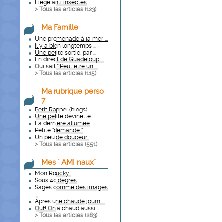
Liege anti insectes
> Tous les articles (
123
)
Ma Famille
Une promenade à la mer ...
Il y a bien longtemps ...
Une petite sortie, par ...
En direct de Guadeloup ...
Qui sait ?Peut être un ...
> Tous les articles (
115
)
Ma rubrique perso
7
Petit Rappel (blogs)
Une petite devinette.. ...
La dernière allumée
Petite "demande "
Un peu de douceur..
> Tous les articles (
551
)
Mes " AMI naux"
Mon Roucky..
Sous 40 degres
Sages comme des images
...
Après une chaude journ ...
Ouf! On a chaud aussi
> Tous les articles (
283
)