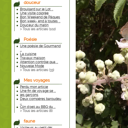
douceur
Brouillard sur le Lot ...
Une visite colorée
Bon Weekend de Pâques
Bon week- end à toutes ...
Douceur du matin
> Tous les articles (
102
)
Poésie
Une poésie de Gourmand
...
La cuisine
Travaux maison
Attention contrôle qua ...
Nouvelle Mode
> Tous les articles (
33
)
Mes voyages
Perdu mon article
Une fin de voyage se ...
les garçons
Deux compères baroudeu
...
Clin d'oeil au BBQ du ...
> Tous les articles (
8
)
faune
Visiteurs au petit déj ...