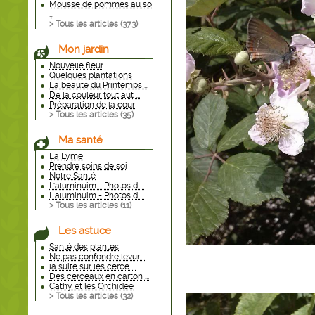
Mousse de pommes au so
...
> Tous les articles (
373
)
Mon jardin
Nouvelle fleur
Quelques plantations
La beauté du Printemps ...
De la couleur tout aut ...
Préparation de la cour
> Tous les articles (
35
)
Ma santé
La Lyme
Prendre soins de soi
Notre Santé
L'aluminuim - Photos d ...
L'aluminuim - Photos d ...
> Tous les articles (
11
)
Les astuce
Santé des plantes
Ne pas confondre levur ...
la suite sur les cerce ...
Des cerceaux en carton ...
Cathy et les Orchidée
> Tous les articles (
32
)