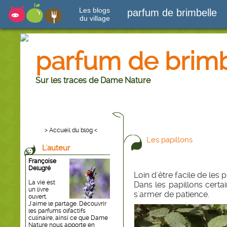
Les blogs
parfum de brimbelle
du village
parfum de brimb
Sur les traces de Dame Nature
> Accueil du blog <
Les papillons
L'auteur
Françoise
Delugré
Loin d'être facile de les
La vie est
Dans les papillons certai
un livre
s'armer de patience.
ouvert.
J'aime le partage. Découvrir
les parfums olfactifs
culinaire, ainsi ce que Dame
Nature nous apporte en