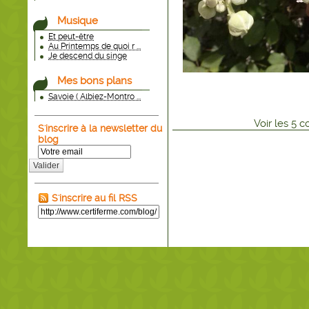
Musique
Et peut-être
Au Printemps de quoi r ...
Je descend du singe
Mes bons plans
Savoie ( Albiez-Montro ...
Voir
les
5
co
S'inscrire à la newsletter du
blog
Valider
S'inscrire au fil RSS