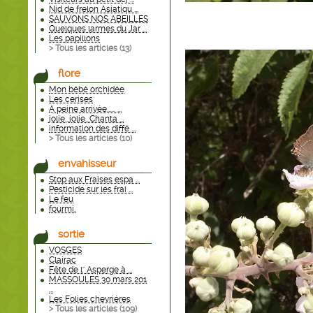
Nid de frelon Asiatiqu ...
SAUVONS NOS ABEILLES
Quelques larmes du Jar ...
Les papillons
> Tous les articles (
13
)
flore
Mon bébé orchidée
Les cerises
A peine arrivée...... ...
jolie...jolie...Chanta ...
information des diffé ...
> Tous les articles (
10
)
envahisseur
Stop aux Fraises espa ...
Pesticide sur les frai ...
Le feu
fourmi,
sortie
VOSGES
Clairac
Fête de l" Asperge à ...
MASSOULES 30 mars 201
...
Les Folies chevriéres
> Tous les articles (
109
)