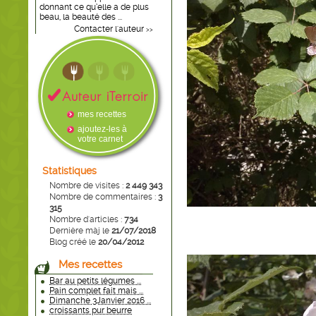
donnant ce qu’elle a de plus
beau, la beauté des ...
Contacter l'auteur
>>
mes recettes
ajoutez-les à
votre carnet
Statistiques
Nombre de visites :
2 449 343
Nombre de commentaires :
3
315
Nombre d'articles :
734
Dernière màj le
21/07/2018
Blog créé le
20/04/2012
Mes recettes
Bar au petits légumes ...
Pain complet fait mais ...
Dimanche 3Janvier 2016 ...
croissants pur beurre