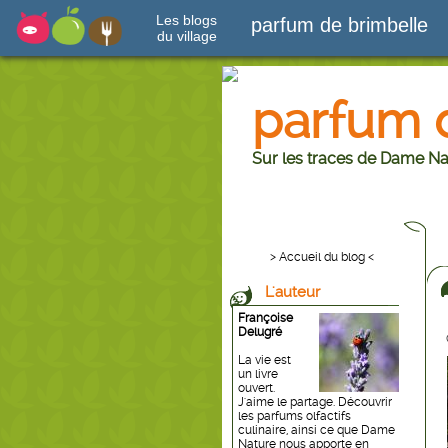
Les blogs
parfum de brimbelle
du village
parfum 
Sur les traces de Dame Na
> Accueil du blog <
L'auteur
Françoise
Delugré
La vie est
un livre
ouvert.
J'aime le partage. Découvrir
les parfums olfactifs
culinaire, ainsi ce que Dame
Nature nous apporte en