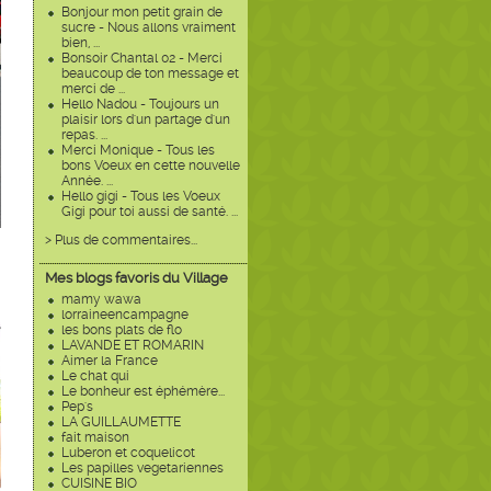
Bonjour mon petit grain de
sucre - Nous allons vraiment
bien, ...
Bonsoir Chantal 02 - Merci
beaucoup de ton message et
merci de ...
Hello Nadou - Toujours un
plaisir lors d'un partage d'un
repas. ...
Merci Monique - Tous les
bons Voeux en cette nouvelle
Année. ...
Hello gigi - Tous les Voeux
Gigi pour toi aussi de santé. ...
> Plus de commentaires...
Mes blogs favoris du Village
mamy wawa
lorraineencampagne
les bons plats de flo
LAVANDE ET ROMARIN
Aimer la France
Le chat qui
Le bonheur est éphémère...
Pep's
LA GUILLAUMETTE
fait maison
Luberon et coquelicot
Les papilles vegetariennes
CUISINE BIO