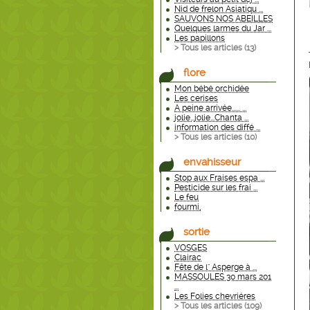
Nid de frelon Asiatiqu ...
SAUVONS NOS ABEILLES
Quelques larmes du Jar ...
Les papillons
> Tous les articles (
13
)
flore
Mon bébé orchidée
Les cerises
A peine arrivée...... ...
jolie...jolie...Chanta ...
information des diffé ...
> Tous les articles (
10
)
envahisseur
Stop aux Fraises espa ...
Pesticide sur les frai ...
Le feu
fourmi,
sortie
VOSGES
Clairac
Fête de l" Asperge à ...
MASSOULES 30 mars 201
...
Les Folies chevriéres
> Tous les articles (
109
)