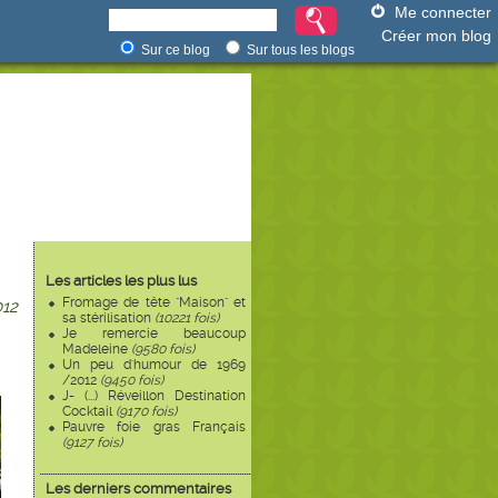
Me connecter
Créer mon blog
Sur ce blog
Sur tous les blogs
Les articles les plus lus
Fromage de tête "Maison" et
12
sa stérilisation
(10221 fois)
Je remercie beaucoup
Madeleine
(9580 fois)
Un peu d'humour de 1969
/2012
(9450 fois)
J- (...) Réveillon Destination
Cocktail
(9170 fois)
Pauvre foie gras Français
(9127 fois)
Les derniers commentaires