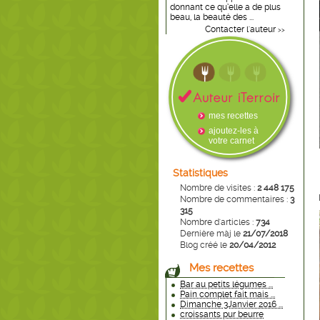
donnant ce qu’elle a de plus
beau, la beauté des ...
Contacter l'auteur
>>
mes recettes
ajoutez-les à
votre carnet
Statistiques
Nombre de visites :
2 448 175
Nombre de commentaires :
3
315
Nombre d'articles :
734
Dernière màj le
21/07/2018
Blog créé le
20/04/2012
Mes recettes
Bar au petits légumes ...
Pain complet fait mais ...
Dimanche 3Janvier 2016 ...
croissants pur beurre