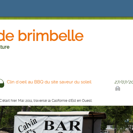
de brimbelle
ture
Clin d'oeil au BBQ du site saveur du soleil
27/07/20
C'était hier. Mai 2011, traversé la Californie d'Est en Ouest.