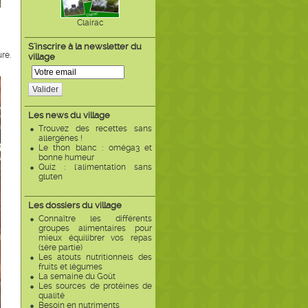
Clairac
S'inscrire à la newsletter du
re.
village
Valider
Les news du village
Trouvez des recettes sans
allergènes !
Le thon blanc : oméga3 et
bonne humeur
Quiz : l'alimentation sans
gluten
Les dossiers du village
Connaître les différents
groupes alimentaires pour
mieux équilibrer vos repas
(1ère partie)
Les atouts nutritionnels des
fruits et légumes
La semaine du Goût
Les sources de protéines de
qualité
Besoin en nutriments