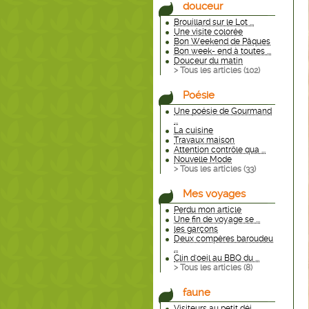
douceur
Brouillard sur le Lot ...
Une visite colorée
Bon Weekend de Pâques
Bon week- end à toutes ...
Douceur du matin
> Tous les articles (
102
)
Poésie
Une poésie de Gourmand
...
La cuisine
Travaux maison
Attention contrôle qua ...
Nouvelle Mode
> Tous les articles (
33
)
Mes voyages
Perdu mon article
Une fin de voyage se ...
les garçons
Deux compères baroudeu
...
Clin d'oeil au BBQ du ...
> Tous les articles (
8
)
faune
Visiteurs au petit déj ...