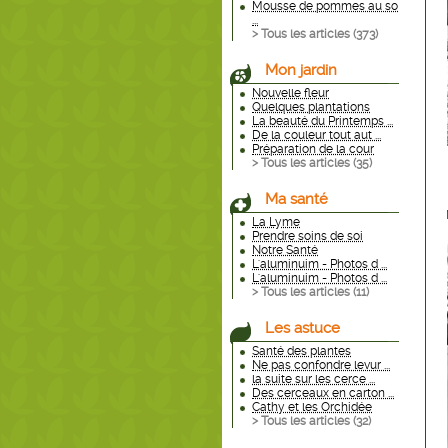
Mousse de pommes au so
...
> Tous les articles (
373
)
Mon jardin
Nouvelle fleur
Quelques plantations
La beauté du Printemps ...
De la couleur tout aut ...
Préparation de la cour
> Tous les articles (
35
)
Ma santé
La Lyme
Prendre soins de soi
Notre Santé
L'aluminuim - Photos d ...
L'aluminuim - Photos d ...
> Tous les articles (
11
)
Les astuce
Santé des plantes
Ne pas confondre levur ...
la suite sur les cerce ...
Des cerceaux en carton ...
Cathy et les Orchidée
> Tous les articles (
32
)