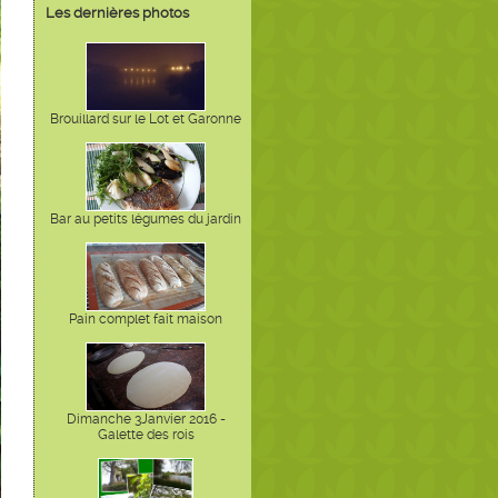
Les dernières photos
Brouillard sur le Lot et Garonne
Bar au petits légumes du jardin
Pain complet fait maison
Dimanche 3Janvier 2016 -
Galette des rois