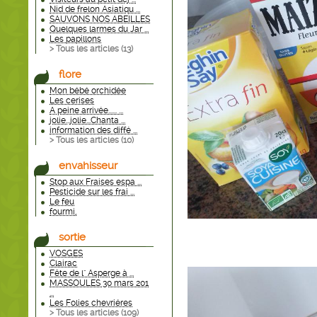
Nid de frelon Asiatiqu ...
SAUVONS NOS ABEILLES
Quelques larmes du Jar ...
Les papillons
> Tous les articles (
13
)
flore
Mon bébé orchidée
Les cerises
A peine arrivée...... ...
jolie...jolie...Chanta ...
information des diffé ...
> Tous les articles (
10
)
envahisseur
Stop aux Fraises espa ...
Pesticide sur les frai ...
Le feu
fourmi,
sortie
VOSGES
Clairac
Fête de l" Asperge à ...
MASSOULES 30 mars 201
...
Les Folies chevriéres
> Tous les articles (
109
)