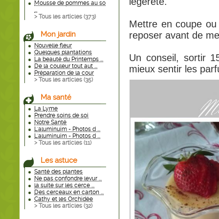
légéreté.
Mousse de pommes au so
...
> Tous les articles (
373
)
Mettre en coupe ou a
Mon jardin
reposer avant de met
Nouvelle fleur
Quelques plantations
Un conseil, sortir 
La beauté du Printemps ...
De la couleur tout aut ...
mieux sentir les pa
Préparation de la cour
> Tous les articles (
35
)
Ma santé
La Lyme
Prendre soins de soi
Notre Santé
L'aluminuim - Photos d ...
L'aluminuim - Photos d ...
> Tous les articles (
11
)
Les astuce
Santé des plantes
Ne pas confondre levur ...
la suite sur les cerce ...
Des cerceaux en carton ...
Cathy et les Orchidée
> Tous les articles (
32
)