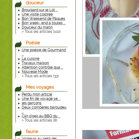
douceur
Brouillard sur le Lot ...
Une visite colorée
Bon Weekend de Pâques
Bon week- end à toutes ...
Douceur du matin
> Tous les articles (
102
)
Poésie
Une poésie de Gourmand
...
La cuisine
Travaux maison
Attention contrôle qua ...
Nouvelle Mode
> Tous les articles (
33
)
Mes voyages
Perdu mon article
Une fin de voyage se ...
les garçons
Deux compères baroudeu
...
Clin d'oeil au BBQ du ...
> Tous les articles (
8
)
faune
Visiteurs au petit déj ...