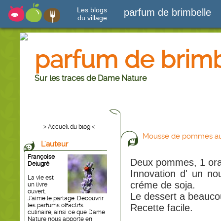
Les blogs
parfum de brimbelle
du village
parfum de brimb
Sur les traces de Dame Nature
> Accueil du blog <
Mousse de pommes au
L'auteur
Françoise
Deux pommes, 1 ora
Delugré
Innovation d' un no
La vie est
créme de soja.
un livre
ouvert.
Le dessert a beauco
J'aime le partage. Découvrir
les parfums olfactifs
Recette facile.
culinaire, ainsi ce que Dame
Nature nous apporte en