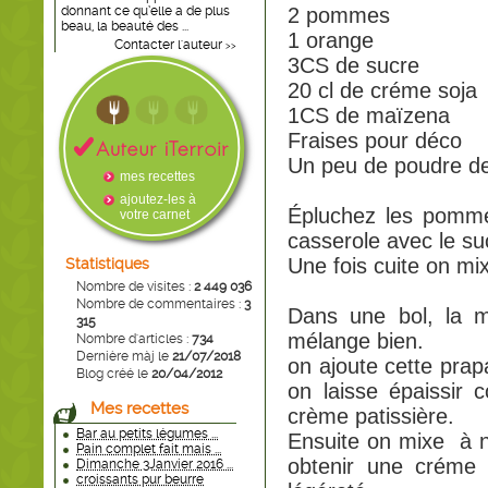
donnant ce qu’elle a de plus
2 pommes
beau, la beauté des ...
1 orange
Contacter l'auteur
>>
3CS de sucre
20 cl de créme soja
1CS de maïzena
Fraises pour déco
Un peu de poudre d
mes recettes
ajoutez-les à
Épluchez les pomme
votre carnet
casserole avec le suc
Une fois cuite on mi
Statistiques
Nombre de visites :
2 449 036
Nombre de commentaires :
3
Dans une bol, la m
315
mélange bien.
Nombre d'articles :
734
Dernière màj le
21/07/2018
on ajoute cette prap
Blog créé le
20/04/2012
on laisse épaissir
Mes recettes
crème patissière.
Bar au petits légumes ...
Ensuite on mixe à 
Pain complet fait mais ...
obtenir une créme 
Dimanche 3Janvier 2016 ...
croissants pur beurre