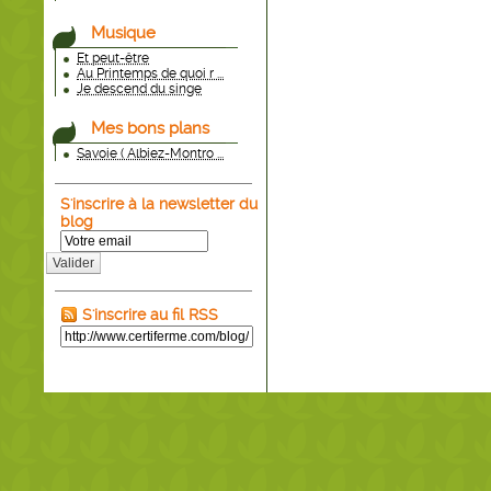
Musique
Et peut-être
Au Printemps de quoi r ...
Je descend du singe
Mes bons plans
Savoie ( Albiez-Montro ...
S'inscrire à la newsletter du
blog
Valider
S'inscrire au fil RSS