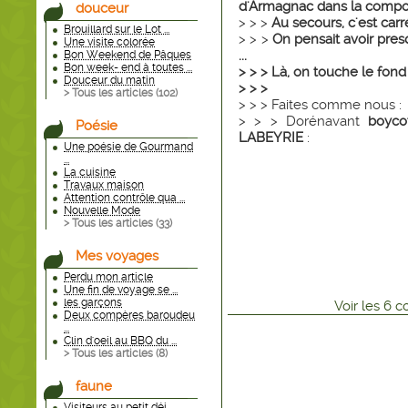
d'Armagnac dans la composi
douceur
> > >
Au secours, c'est carr
Brouillard sur le Lot ...
> > >
On pensait avoir pres
Une visite colorée
...
Bon Weekend de Pâques
Bon week- end à toutes ...
> > > Là, on touche le fond !
Douceur du matin
> > >
> Tous les articles (
102
)
> > > Faites comme nous :
> > > Dorénavant
boyco
Poésie
LABEYRIE
:
Une poésie de Gourmand
...
La cuisine
Travaux maison
Attention contrôle qua ...
Nouvelle Mode
> Tous les articles (
33
)
Mes voyages
Perdu mon article
Une fin de voyage se ...
les garçons
Voir
les
6
co
Deux compères baroudeu
...
Clin d'oeil au BBQ du ...
> Tous les articles (
8
)
faune
Visiteurs au petit déj ...