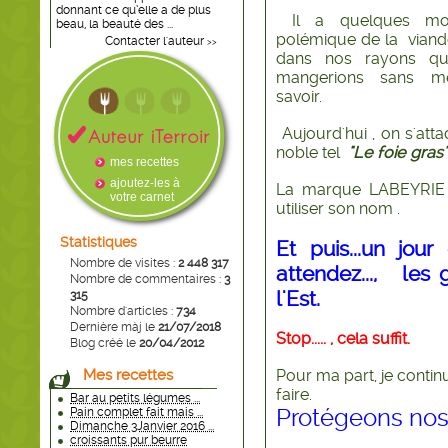
donnant ce qu’elle a de plus
Il a quelques moi
beau, la beauté des ...
polémique de la viand
Contacter l'auteur
>>
dans nos rayons q
mangerions sans m
savoir.
Aujourd'hui , on s'atta
noble tel
"Le foie gras"
mes recettes
ajoutez-les à
La marque LABEYRIE a
votre carnet
utiliser son nom .
Statistiques
Et puis...un jou
Nombre de visites :
2 448 317
attendez..., les 
Nombre de commentaires :
3
l'Est.
315
Nombre d'articles :
734
Dernière màj le
21/07/2018
Stop..... , cela suffit.
Blog créé le
20/04/2012
Mes recettes
Pour ma part, je contin
faire.
Bar au petits légumes ...
Protégeons nos
Pain complet fait mais ...
Dimanche 3Janvier 2016 ...
croissants pur beurre