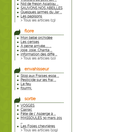
Nid de frelon Asiatiqu ...
SAUVONS NOS ABEILLES
Quelques larmes du Jar ...
Les papillons
> Tous les articles (
13
)
flore
Mon bébé orchidée
Les cerises
A peine arrivée...... ...
jolie...jolie...Chanta ...
information des diffé ...
> Tous les articles (
10
)
envahisseur
Stop aux Fraises espa ...
Pesticide sur les frai ...
Le feu
fourmi,
sortie
VOSGES
Clairac
Fête de l" Asperge à ...
MASSOULES 30 mars 201
...
Les Folies chevriéres
> Tous les articles (
109
)