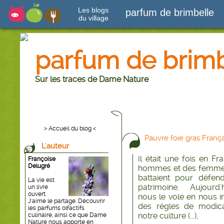
Les blogs
parfum de brimbelle
du village
parfum de brimb
Sur les traces de Dame Nature
> Accueil du blog <
Pauvre foie gras França
L'auteur
l était une fois en Fr
I
Françoise
Delugré
hommes et des femmes
battaient pour défen
La vie est
patrimoine. Aujourd'
un livre
ouvert.
nous le vole en nous 
J'aime le partage. Découvrir
des régles de modica
les parfums olfactifs
notre culture (...),
culinaire, ainsi ce que Dame
Nature nous apporte en