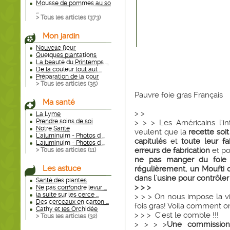
Mousse de pommes au so
...
> Tous les articles (
373
)
Mon jardin
Nouvelle fleur
Quelques plantations
La beauté du Printemps ...
De la couleur tout aut ...
Préparation de la cour
> Tous les articles (
35
)
Pauvre foie gras Français
Ma santé
> >
La Lyme
Prendre soins de soi
> > > Les Américains l'i
Notre Santé
veulent que la
recette soi
L'aluminuim - Photos d ...
capitulés
et
toute leur fa
L'aluminuim - Photos d ...
erreurs de fabrication
et p
> Tous les articles (
11
)
ne pas manger du foie à
Les astuce
régulièrement, un Moufti 
dans l'usine pour contrôler
Santé des plantes
> > >
Ne pas confondre levur ...
la suite sur les cerce ...
> > > On nous impose la vi
Des cerceaux en carton ...
fois gras! Voila comment on
Cathy et les Orchidée
> > > C'est le comble !!!
> Tous les articles (
32
)
> > > >
Une commission